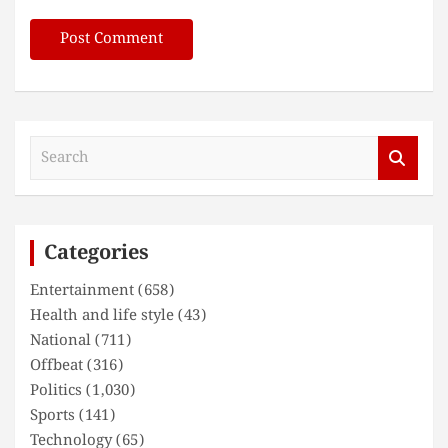
S
e
a
r
c
Categories
h
Entertainment
(658)
Health and life style
(43)
National
(711)
Offbeat
(316)
Politics
(1,030)
Sports
(141)
Technology
(65)