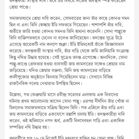
তদন্তকারী সংস্থার দাবি। তবে এই বিষয়ে নিজের অবস্থান স্পষ্ট করেছেন
শ্রেয়া পাণ্ডে।
সমাজমাধ্যমে শ্রেয়া দাবি করেন, সোমবারের জন্য তাঁর কাছে কোনও সমন
ছিল না এবং তিনি স্বেচ্ছায় ইডি দফতরে গিয়েছেন। পাশাপাশি তাঁর দাবি,
অতীতে জারি হওয়া কোনও সমনও তিনি অমান্য করেননি। সোনা পাপ্পুকে
তিনি ব্যক্তিগতভাবে চেনেন না বলেও জানিয়েছেন। তদন্তের সূত্রে উঠে
এসেছে আরেকটি নাম কল্যাণ শুক্লা। ইডি ইতিমধ্যেই তাঁকে জিজ্ঞাসাবাদ
করেছে। তদন্তকারী সংস্থার দাবি, তাঁর বাড়ি থেকে জমি জালিয়াতি সংক্রান্ত
কিছু নথিও উদ্ধার হয়েছে। সেই সূত্রেও তদন্ত এগোচ্ছে। অন্যদিকে, সোনা
পাপ্পু-কাণ্ডে গ্রেফতার হওয়া ব্যবসায়ী জয় কামদারের সঙ্গেও শ্রেয়ার নাম
জড়িয়েছে। যদিও শ্রেয়ার বক্তব্য, তিনি জয় কামদারের বাড়িতে
কালীপুজোর অনুষ্ঠানে তিনবার গিয়েছিলেন মাত্র। সেখানে বিভিন্ন
রাজনৈতিক দলের নেতারাও উপস্থিত ছিলেন।
উল্লেখ্য, গত ফেব্রুয়ারি মাসে রবীন্দ্র সরোবর এলাকায় এক বিবাদের
ঘটনায় প্রথম আলোচনায় আসেন সোনা পাপ্পু। এরপর দীর্ঘদিন তাঁর খোঁজ না
মিললেও সমাজমাধ্যমে সক্রিয় ছিলেন তিনি। গত এপ্রিলে তাঁর বাড়ি এবং
জয় কামদারের বাড়িতে একযোগে তল্লাশি চালায় ইডি। তদন্তকারীরা দাবি
করেন, ওই অভিযানে নগদ অর্থ, একটি বিলাসবহুল গাড়ি এবং একাধিক
সম্পত্তির নথি উদ্ধার হয়।
পরবর্তীতে গত ১৮ মে নিজেই ইডি দফতরে হাজির হন সোনা পাপ্পু। তিনি