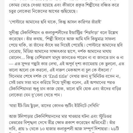
কোমর ভেঙে দেওয়া হয়েছে এবং কীভাবে প্রকৃত শিল্পীদের বঞ্চিত করে
চতুর লোকেরা নিজেদের আখের গুছিয়েছে।
‘পোস্টারে আমাদের ছবি থাকে, কিন্তু আসল কারিগর তাঁরাই’
সুদীপ্তা টেকনিশিয়ান ও কলাকুশলীদের ইন্ডাস্ট্রির ‘শিরদাঁড়া’ বলে উল্লেখ
করেছেন। তাঁর কথায়, ‘শিল্পী হিসাবে আজ আমি যদি কিছুমাত্র সাফল্য
পেয়ে থাকি, তা তাঁদের কাঁধে ভর দিয়েই পেয়েছি। পোস্টারে আমাদের ছবি
বেরোয়, মিডিয়া আমাদের সাক্ষাৎকার ছাপে, দর্শক আমাদের মাথায়
তোলেন… কিন্তু বেশিরভাগ মানুষ জানতেও পারেন না বা জানতে চান ও না
— এত সুন্দর গল্পটা কার লেখা, এই অপূর্ব দৃশ্য ক্যামেরায় কে তুললো, এত
ভালো আলো কে করলো, এই দারুণ মেকআপ বা চুল কে বাঁধলো।’
সিনেমার শেষে দর্শক যে ‘End title’ দেখার জন্য দু’মিনিটও বসেন না,
সেই চরম সত্য মনে করিয়ে দিয়ে সুদীপ্তা বলেন, এই অপমানের পরও
টেকনিশিয়ানরা শুধু চান কাজ হোক, ভালো ছবি হোক এবং তাঁদের বাড়ির
লোকেরা যেন দু’বেলা খেতে পান।
‘যারা ইঁট-ডিম ছুঁড়ল, তাদের কোনও শুটিং ইউনিটে দেখিনি’
আজ টলিপাড়ার টেকনিশিয়ানদের মার খাওয়ার ঘটনা এবং স্টুডিওর
ভেতরের বিশৃঙ্খলা দেখে তীব্র ক্ষোভ প্রকাশ করেছেন অভিনেত্রী। তাঁর
দাবি, প্রায় ৮ থেকে ১০ হাজার কলাকুশলী আজ সম্পূর্ণ দিশাহারা। ২৬টি