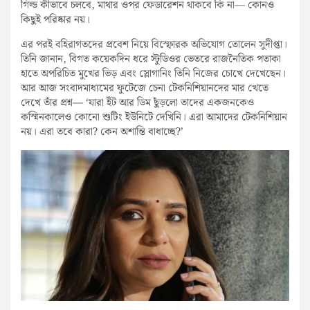
গিল্ড কীভাবে চলবে, মাথার ওপর ফেডারেশন থাকবে কি না— কোনও
কিছুই পরিষ্কার নয়।
এর পরই বহিরাগতদের প্রবেশ নিয়ে বিস্ফোরক অভিযোগ তোলেন সুদীপ্তা।
তিনি জানান, বিগত কয়েকদিন ধরে স্টুডিওর ভেতরে রাজনৈতিক পতাকা
হাতে অপরিচিত মুখের ভিড় এবং স্লোগানিং তিনি নিজের চোখে দেখেছেন।
আর আজ সংবাদমাধ্যমের ফুটেজে চেনা টেকনিশিয়ানদের মার খেতে
দেখে তাঁর প্রশ্ন— ‘যারা ইঁট আর ডিম ছুঁড়লো তাদের একজনকেও
কস্মিনকালেও কোনো শুটিং ইউনিটে দেখিনি। এরা আমাদের টেকনিশিয়ান
নয়। এরা তবে কারা? কেন অশান্তি বাধাচ্ছে?’