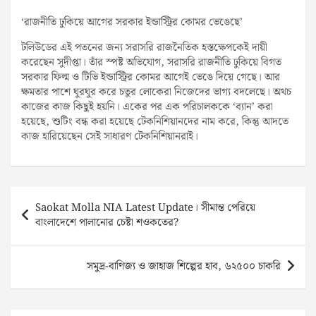
‘রাজনীতি ঢুকিয়ে আগের সরকার ইন্ডাস্ট্রির কোমর ভেঙেছে’
টলিউডের এই পতনের জন্য সরাসরি রাজনৈতিক হস্তক্ষেপকেই দায়ী
করেছেন সুদীপ্তা। তাঁর স্পষ্ট অভিযোগ, সরাসরি রাজনীতি ঢুকিয়ে বিগত
সরকার ফিল্ম ও টিভি ইন্ডাস্ট্রির কোমর আগেই ভেঙে দিয়ে গেছে। আর
ক্ষমতার পাশে ঘুরঘুর করে চতুর লোকেরা নিজেদের ভাগ্য বদলেছে। অথচ
কাজের কাজ কিছুই হয়নি। একের পর এক পরিচালককে ‘ব্যান’ করা
হয়েছে, শুটিং বন্ধ করা হয়েছে টেকনিশিয়ানদের নাম করে, কিন্তু আদতে
কাজ হারিয়েছেন সেই সাধারণ টেকনিশিয়ানরাই।
Post
Saokat Molla NIA Latest Update। সীমান্ত পেরিয়ে
navigation
বাংলাদেশে পালানোর চেষ্টা শওকতের?
সমুদ্র-বাণিজ্য ও জাহাজ শিল্পের হাব, ৬২৫০০ চাকরি