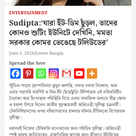
ENTERTAINMENT
Sudipta:‘যারা ইঁট-ডিম ছুঁড়ল, তাদের
কোনও শুটিং ইউনিটে দেখিনি, মমতা
সরকার কোমর ভেঙেছে টলিউডের’
June 5, 2026
Enews Bangla
Spread the love
স্টুডিও পাড়ায় বৃহস্পতিবার তুমুল অশান্তি, দফায় দফায় বিক্ষোভ, আর
এবার সরাসরি মারপিট ও ডিম-ইঁট ছোঁড়াছুঁড়ি! টলিপাড়ার এই নজিরবিহীন
নৈরাজ্য আর হিংসাত্মক পরিস্থিতি নিয়ে এবার সামাজিক মাধ্যমে তীব্র ক্ষোভ
ও হতাশা উগরে দিলেন জাতীয় পুরস্কারজয়ী অভিনেত্রী সুদীপ্তা চক্রবর্তী।
টেকনিশিয়ানদের ওপর বহিরাগতদের হামলার ঘটনায় রীতিমতো বিস্ফোরক
সুদীপ্তা।
বরাবরই নিজের ঠোঁটকাটা মনোভাবের জন্য পরিচিত সুদীপ্তা। অভিনেত্রী
স্পষ্ট ভাষায় জানিয়েছেন, রাজনৈতিক স্বার্থের জন্য কীভাবে টলিউডের