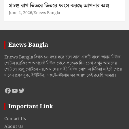
প্রচণ্ড রাগ ভিতরে ভিতরে ধ্বংস করছে আপনার অঙ্গ
June 2, 2026
Enews Bangla
Enews Bangla
Enews Bangla বিগত ১০ বছর ধরে চলে আসা একটি বাংলা ভাষায় নিউজ
পোর্টাল।ব্রেকিং ও আপডেট নিউজ পেতে প্রত্যেক দিন চোখ রাখুন আমাদের
পোর্টালে।শুধু পোর্টালে নয়,আমাদের সাইট বিভিন্ন সোশ্যাল মিডিয়া সাইটে পেয়ে
যাবেন।ফেসবুক, ইউটিউব, এক্স,ইনস্টাগ্রাম সব জায়গাতেই রয়েছি আমরা।
Facebook
YouTube
Twitter
Important Link
Contact Us
About Us