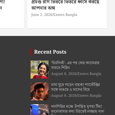
ণা!
প্রচণ্ড রাগ ভিতরে ভিতরে ধ্বংস করছে
ন
আপনার অঙ্গ
June 2, 2026
Enews Bangla
Recent Posts
‘চিরদিনই’- এর পর ফের ক্যামেরার
সামনে শিরিন
August 8, 2026
Enews Bangla
মাথা ঘুরে পড়েন নায়ক! শ্যামৌপ্তির
সঙ্গে ভাঙছে ৫ মাসের বিয়ে
August 8, 2026
Enews Bangla
দাদাগিরির মঞ্চে উপস্থিত মৃগয়া টিম!
ভালোবাসার কথা উঠতেই লজ্জায় লাল