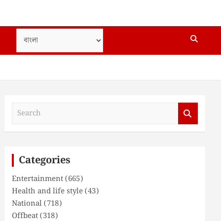
S
e
a
r
c
Categories
h
Entertainment
(665)
Health and life style
(43)
National
(718)
Offbeat
(318)