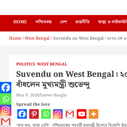
Skip
Enews Bangla
to
content
HOME
পশ্চিমবঙ্গ
দেশ
রাজনীতি
স্বাস্থ্য ও লাইফস্ট
Home
West Bengal
Suvendu on West Bengal। ২০৩১-তে ৬০% ভোট পা
POLITICS
WEST BENGAL
Suvendu on West Bengal। ২০৩১
বাঁধলেন মুখ্যমন্ত্রী শুভেন্দু
May 8, 2026
Enews Bangla
Spread the love
‘কথা কম, কাজ বেশি’- পশ্চিমবঙ্গের পরবর্তী মুখ্যমন্ত্রী হিসেবে বিজেপি ত