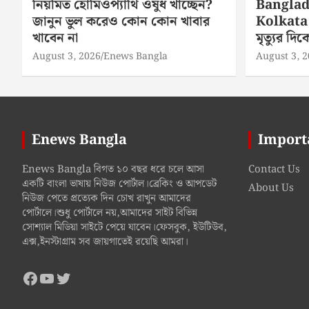
নিয়মিত হোমিওপ্যাথি ওষুধ খাচ্ছেন?
Banglad
জানুন ভুল করেও কোন কোন খাবার
Kolkata 
খাবেন না
মৃত্যুর দ
August 3, 2026
Enews Bangla
August 3, 
Enews Bangla
Import
Enews Bangla বিগত ১০ বছর ধরে চলে আসা
Contact Us
একটি বাংলা ভাষায় নিউজ পোর্টাল।ব্রেকিং ও আপডেট
About Us
নিউজ পেতে প্রত্যেক দিন চোখ রাখুন আমাদের
পোর্টালে।শুধু পোর্টালে নয়,আমাদের সাইট বিভিন্ন
সোশ্যাল মিডিয়া সাইটে পেয়ে যাবেন।ফেসবুক, ইউটিউব,
এক্স,ইনস্টাগ্রাম সব জায়গাতেই রয়েছি আমরা।
Facebook
YouTube
Twitter