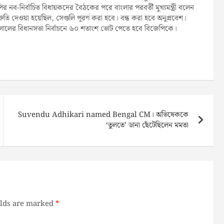
িজেপির নব-নির্বাচিত বিধায়কদের বৈঠকের পরে বাংলার পরবর্তী মুখ্যমন্ত্রী বলেন
িশ্রুতি দেওয়া হয়েছিল, সেগুলি পূরণ করা হবে। বন্ধ করা হবে অনুপ্রবেশ।
৩১ সালের বিধানসভা নির্বাচনে ৬০ শতাংশ ভোট পেতে হবে বিজেপিকে।
Suvendu Adhikari named Bengal CM। অভিষেককে
‘তুলতে’ ডানা ছেঁটেছিলেন মমতা
elds are marked
*