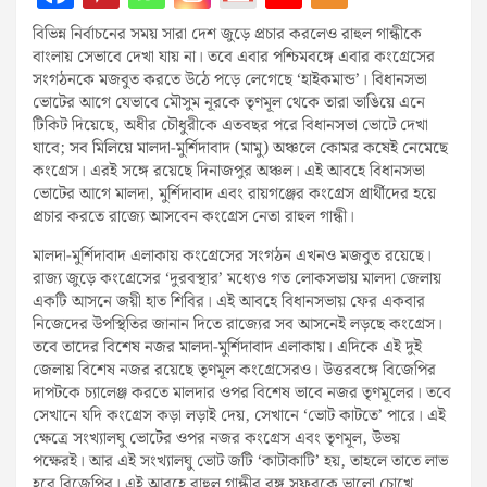
বিভিন্ন নির্বাচনের সময় সারা দেশ জুড়ে প্রচার করলেও রাহুল গান্ধীকে
বাংলায় সেভাবে দেখা যায় না। তবে এবার পশ্চিমবঙ্গে এবার কংগ্রেসের
সংগঠনকে মজবুত করতে উঠে পড়ে লেগেছে ‘হাইকমান্ড’। বিধানসভা
ভোটের আগে যেভাবে মৌসুম নূরকে তৃণমূল থেকে তারা ভাঙিয়ে এনে
টিকিট দিয়েছে, অধীর চৌধুরীকে এতবছর পরে বিধানসভা ভোটে দেখা
যাবে; সব মিলিয়ে মালদা-মুর্শিদাবাদ (মামু) অঞ্চলে কোমর কষেই নেমেছে
কংগ্রেস। এরই সঙ্গে রয়েছে দিনাজপুর অঞ্চল। এই আবহে বিধানসভা
ভোটের আগে মালদা, মুর্শিদাবাদ এবং রায়গঞ্জের কংগ্রেস প্রার্থীদের হয়ে
প্রচার করতে রাজ্যে আসবেন কংগ্রেস নেতা রাহুল গান্ধী।
মালদা-মুর্শিদাবাদ এলাকায় কংগ্রেসের সংগঠন এখনও মজবুত রয়েছে।
রাজ্য জুড়ে কংগ্রেসের ‘দুরবস্থার’ মধ্যেও গত লোকসভায় মালদা জেলায়
একটি আসনে জয়ী হাত শিবির। এই আবহে বিধানসভায় ফের একবার
নিজেদের উপস্থিতির জানান দিতে রাজ্যের সব আসনেই লড়ছে কংগ্রেস।
তবে তাদের বিশেষ নজর মালদা-মুর্শিদাবাদ এলাকায়। এদিকে এই দুই
জেলায় বিশেষ নজর রয়েছে তৃণমূল কংগ্রেসেরও। উত্তরবঙ্গে বিজেপির
দাপটকে চ্যালেঞ্জ করতে মালদার ওপর বিশেষ ভাবে নজর তৃণমূলের। তবে
সেখানে যদি কংগ্রেস কড়া লড়াই দেয়, সেখানে ‘ভোট কাটতে’ পারে। এই
ক্ষেত্রে সংখ্যালঘু ভোটের ওপর নজর কংগ্রেস এবং তৃণমূল, উভয়
পক্ষেরই। আর এই সংখ্যালঘু ভোট জটি ‘কাটাকাটি’ হয়, তাহলে তাতে লাভ
হবে বিজেপির। এই আবহে রাহুল গান্ধীর বঙ্গ সফরকে ভালো চোখে