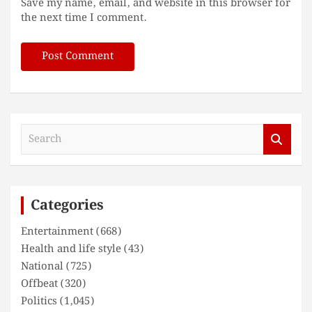
Save my name, email, and website in this browser for
the next time I comment.
S
e
a
r
c
Categories
h
Entertainment
(668)
Health and life style
(43)
National
(725)
Offbeat
(320)
Politics
(1,045)