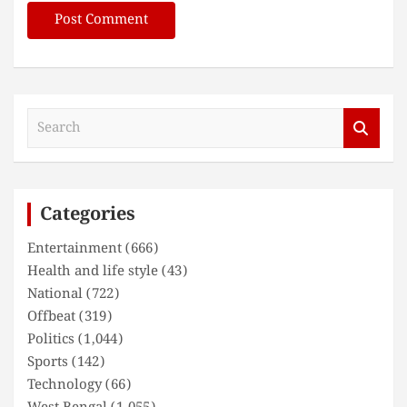
S
e
a
r
c
Categories
h
Entertainment
(666)
Health and life style
(43)
National
(722)
Offbeat
(319)
Politics
(1,044)
Sports
(142)
Technology
(66)