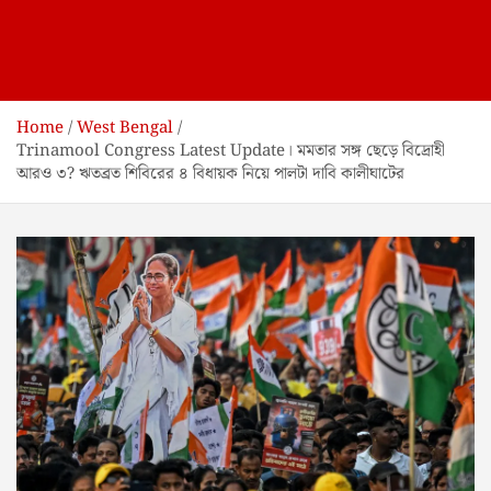
Home
West Bengal
Trinamool Congress Latest Update। মমতার সঙ্গ ছেড়ে বিদ্রোহী
আরও ৩? ঋতব্রত শিবিরের ৪ বিধায়ক নিয়ে পালটা দাবি কালীঘাটের