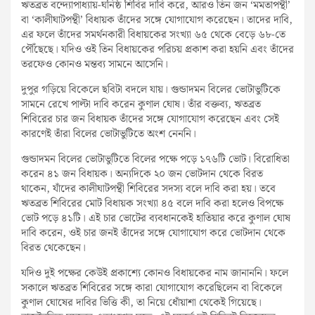
ঋতব্রত বন্দ্যোপাধ্যায়-ঘনিষ্ঠ শিবির দাবি করে, আরও তিন জন ‘মমতাপন্থী’
বা ‘কালীঘাটপন্থী’ বিধায়ক তাঁদের সঙ্গে যোগাযোগ করেছেন। তাদের দাবি,
এর ফলে তাঁদের সমর্থনকারী বিধায়কের সংখ্যা ৬৫ থেকে বেড়ে ৬৮-তে
পৌঁছেছে। যদিও ওই তিন বিধায়কের পরিচয় প্রকাশ করা হয়নি এবং তাঁদের
তরফেও কোনও মন্তব্য সামনে আসেনি।
দুপুর গড়িয়ে বিকেলে ছবিটা বদলে যায়। গুন্ডাদমন বিলের ভোটাভুটিকে
সামনে রেখে পাল্টা দাবি করেন কুণাল ঘোষ। তাঁর বক্তব্য, ঋতব্রত
শিবিরের চার জন বিধায়ক তাঁদের সঙ্গে যোগাযোগ করেছেন এবং সেই
কারণেই তাঁরা বিলের ভোটাভুটিতে অংশ নেননি।
গুন্ডাদমন বিলের ভোটাভুটিতে বিলের পক্ষে পড়ে ১৭৬টি ভোট। বিরোধিতা
করেন ৪১ জন বিধায়ক। অন্যদিকে ২০ জন ভোটদান থেকে বিরত
থাকেন, যাঁদের কালীঘাটপন্থী শিবিরের সদস্য বলে দাবি করা হয়। তবে
ঋতব্রত শিবিরের মোট বিধায়ক সংখ্যা ৪৫ বলে দাবি করা হলেও বিপক্ষে
ভোট পড়ে ৪১টি। এই চার ভোটের ব্যবধানকেই হাতিয়ার করে কুণাল ঘোষ
দাবি করেন, ওই চার জনই তাঁদের সঙ্গে যোগাযোগ করে ভোটদান থেকে
বিরত থেকেছেন।
যদিও দুই পক্ষের কেউই প্রকাশ্যে কোনও বিধায়কের নাম জানাননি। ফলে
সকালে ঋতব্রত শিবিরের সঙ্গে কারা যোগাযোগ করেছিলেন বা বিকেলে
কুণাল ঘোষের দাবির ভিত্তি কী, তা নিয়ে ধোঁয়াশা থেকেই গিয়েছে।