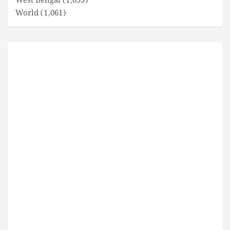
West Bengal
(1,055)
World
(1,061)