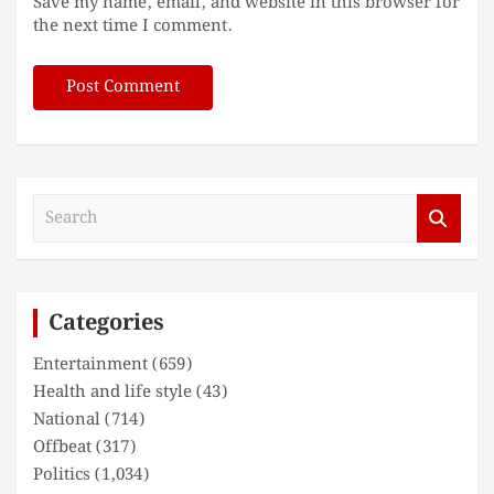
Save my name, email, and website in this browser for
the next time I comment.
S
e
a
r
c
Categories
h
Entertainment
(659)
Health and life style
(43)
National
(714)
Offbeat
(317)
Politics
(1,034)