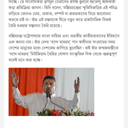
দিচ্ছে। রে সাংবাদিকরা তৃণমূল নেতাদের প্রসঙ্গ তুললে শুভেন্দু অধিকারী
কড়া প্রতিক্রিয়া জানান। তিনি বলেন,’বঙ্কিমচন্দ্রের স্মৃতিবিজড়িত এই পবিত্র
বাড়িতে কোনও চোর, ডাকাত, লম্পট বা প্রতারকদের নিয়ে আলোচনা
করতে চাই না। তাঁর এই মন্তব্যকে ঘিরে নতুন করে রাজনৈতিক বিতর্ক
তৈরি হওয়ার সম্ভাবনা তৈরি হয়েছে।
বঙ্কিমচন্দ্র চট্টোপাধ্যায় বাংলা সাহিত্য এবং ভারতীয় জাতীয়তাবাদের ইতিহাসে
এক অনন্য নাম। তাঁর লেখা ‘বন্দে মাতরম্‌’ গান স্বাধীনতা সংগ্রামের সময়
দেশের মানুষের মধ্যে দেশপ্রেম জাগিয়ে তুলেছিল। তাই তাঁর জন্মজয়ন্তীতে
‘বন্দে মাতরম্‌’ মিউজিয়াম তৈরির ঘোষণা সাংস্কৃতিক দিক থেকে গুরুত্বপূর্ণ
বলেই মনে করা হচ্ছে।