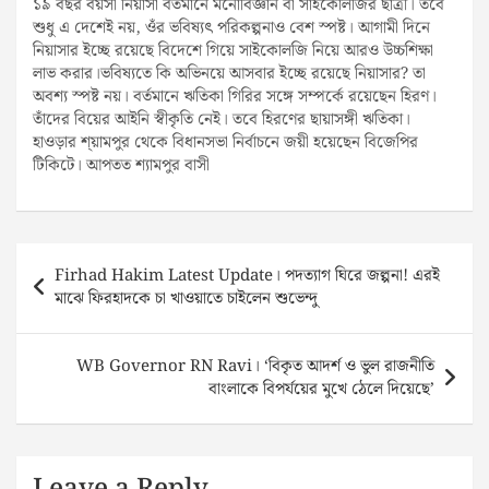
১৯ বছর বয়সী নিয়াসা বর্তমানে মনোবিজ্ঞান বা সাইকোলজির ছাত্রী। তবে
শুধু এ দেশেই নয়, ওঁর ভবিষ্যৎ পরিকল্পনাও বেশ স্পষ্ট। আগামী দিনে
নিয়াসার ইচ্ছে রয়েছে বিদেশে গিয়ে সাইকোলজি নিয়ে আরও উচ্চশিক্ষা
লাভ করার।ভবিষ্যতে কি অভিনয়ে আসবার ইচ্ছে রয়েছে নিয়াসার? তা
অবশ্য স্পষ্ট নয়। বর্তমানে ঋতিকা গিরির সঙ্গে সম্পর্কে রয়েছেন হিরণ।
তাঁদের বিয়ের আইনি স্বীকৃতি নেই। তবে হিরণের ছায়াসঙ্গী ঋতিকা।
হাওড়ার শ্য়ামপুর থেকে বিধানসভা নির্বাচনে জয়ী হয়েছেন বিজেপির
টিকিটে। আপতত শ্যামপুর বাসী
Post
Firhad Hakim Latest Update। পদত্যাগ ঘিরে জল্পনা! এরই
navigation
মাঝে ফিরহাদকে চা খাওয়াতে চাইলেন শুভেন্দু
WB Governor RN Ravi। ‘বিকৃত আদর্শ ও ভুল রাজনীতি
বাংলাকে বিপর্যয়ের মুখে ঠেলে দিয়েছে’