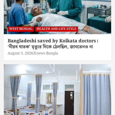
WEST BENGAL
HEALTH AND LIFE STYLE
Bangladeshi saved by Kolkata doctors।
‘নীরব ঘাতক’ মৃত্যুর দিকে ঠেলছিল, জানতেনও না
August 3, 2026
Enews Bangla