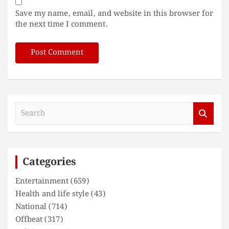
Save my name, email, and website in this browser for
the next time I comment.
S
e
a
r
c
Categories
h
Entertainment
(659)
Health and life style
(43)
National
(714)
Offbeat
(317)