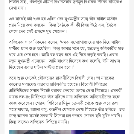
শিউলি সাহা, খড়্গপুর গ্রামীণ বিধানসভার তৃণমূল বিধায়ক দীনেন রায়কেও
দেখা যায়।
এর মাঝেই চর্চা শুরু হয় এদিন দেব মুখ্যমন্ত্রীর সঙ্গে তাঁর ঘাটাল মাস্টার
প্ল্যান নিয়ে কথা বলবেন। কিন্তু বৈঠকে কী কী বিষয় উঠে এল, বৈঠক
শেষে দেব সেই প্রসঙ্গে মুখ খোলেন।
অভিনেতা সাংবাদিকদের বলেন, ‘মমতা বন্দ্যোপাধ্যায়ের হাত দিয়ে ঘাটাল
মাস্টার প্ল্যান শুরু হয়েছিল। কিন্তু আমার মনে হয়, শুভেন্দু অধিকারীর হাত
ধরে এটা শেষ হবে। আমি বহু বছর ধরে এই নিয়ে লড়াই করছি। এবার
নতুন মুখ্যমন্ত্রী এসেছেন। আমি সাংসদ হিসেবে কথা বলেছি, উনি আশ্বাস
দিয়েছেন এবার ঘাটাল মাস্টার প্ল্যান হবে।’
তবে শুরু থেকেই সৌজন্যের রাজনীতিতে বিশ্বাসী দেব। তা নায়কের
কাজের মাধ্যমেও বারবার প্রতিফলিত হয়েছে। বিরোধী শিবিরের
প্রতিনিধিদের সম্মান দিয়েই বরাবর দেবকে চলতে দেখা গিয়েছে। এমনকী
নায়ক দল-রং নির্বিশেষে তাঁর ছবিতে নানা অভিনেতা অভিনেত্রীদের সঙ্গে
কাজ করেছেন। গেরুয়া শিবিরের মিঠুন চক্রবর্তী থেকে শুরু করে রূপা
গঙ্গোপাধ্যায়, অঞ্জনা বসু, রুদ্রনীল ঘোষকে দেখা গিয়েছে তাঁর ছবিতে। তার
জন্য অনেক সময়ই সরকারি সিনেমা হল নন্দনে দেবের ছবি মুক্তি পায়নি।
কিন্তু তাতেও অভিনেতা পিছিয়ে যাননি।