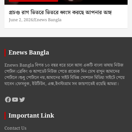
প্রচণ্ড রাগ ভিতরে ভিতরে ধ্বংস করছে আপনার অঙ্গ
June 2, 2026
Enews Bangla
Enews Bangla
Enews Bangla বিগত ১০ বছর ধরে চলে আসা একটি বাংলা ভাষায় নিউজ
পোর্টাল।ব্রেকিং ও আপডেট নিউজ পেতে প্রত্যেক দিন চোখ রাখুন আমাদের
পোর্টালে।শুধু পোর্টালে নয়,আমাদের সাইট বিভিন্ন সোশ্যাল মিডিয়া সাইটে পেয়ে
যাবেন।ফেসবুক, ইউটিউব, এক্স,ইনস্টাগ্রাম সব জায়গাতেই রয়েছি আমরা।
Facebook
YouTube
Twitter
Important Link
Contact Us