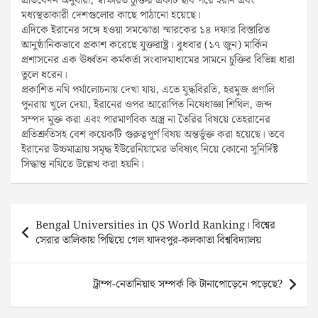
প্রতিবেদন অনুযায়ী, স্বাক্ষরিত চুক্তির একটি ছবি পরে ইরান এবং
মধ্যস্থতাকারী দেশগুলোর কাছে পাঠানো হয়েছে।
এদিকে ইরানের সঙ্গে হওয়া সমঝোতা স্মারকের ১৪ দফার বিস্তারিত
আনুষ্ঠানিকভাবে প্রকাশ করেছে যুক্তরাষ্ট্র। বুধবার (১৭ জুন) মার্কিন
প্রশাসনের এক ঊর্ধ্বতন কর্মকর্তা সংবাদমাধ্যমের সামনে চুক্তির বিভিন্ন ধারা
তুলে ধরেন।
প্রকাশিত নথি পর্যালোচনায় দেখা যায়, এতে যুদ্ধবিরতি, হরমুজ প্রণালি
পুনরায় খুলে দেয়া, ইরানের ওপর আরোপিত নিষেধাজ্ঞা শিথিল, জব্দ
সম্পদ মুক্ত করা এবং পারমাণবিক অস্ত্র না তৈরির বিষয়ে তেহরানের
প্রতিশ্রুতিসহ বেশ কয়েকটি গুরুত্বপূর্ণ বিষয় অন্তর্ভুক্ত করা হয়েছে। তবে
ইরানের উচ্চমাত্রায় সমৃদ্ধ ইউরেনিয়ামের ভবিষ্যৎ নিয়ে কোনো সুনির্দিষ্ট
সিদ্ধান্ত নথিতে উল্লেখ করা হয়নি।
Post
Bengal Universities in QS World Ranking। বিশ্বের
navigation
সেরার তালিকায় পিছিয়ে গেল যাদবপুর-কলকাতা বিশ্ববিদ্যালয়
ট্রাম্প-নেতানিয়াহু সম্পর্ক কি টানাপোড়েনে পড়েছে?