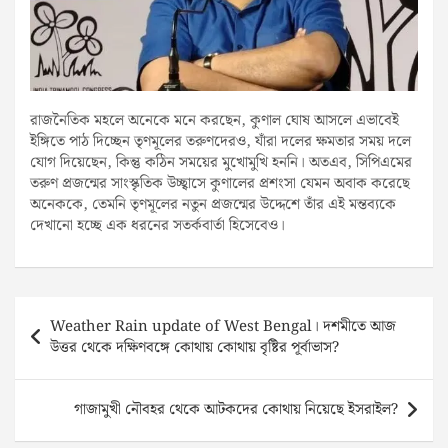
রাজনৈতিক মহলে অনেকে মনে করছেন, কুণাল ঘোষ আসলে এভাবেই
ইঙ্গিতে পাঠ দিচ্ছেন তৃণমূলের তরুণদেরও, যাঁরা দলের ক্ষমতার সময় দলে
যোগ দিয়েছেন, কিন্তু কঠিন সময়ের মুখোমুখি হননি। অতএব, সিপিএমের
তরুণ প্রজন্মের সাংস্কৃতিক উচ্ছ্বাসে কুণালের প্রশংসা যেমন অবাক করেছে
অনেককে, তেমনি তৃণমূলের নতুন প্রজন্মের উদ্দেশে তাঁর এই মন্তব্যকে
দেখানো হচ্ছে এক ধরনের সতর্কবার্তা হিসেবেও।
Post
Weather Rain update of West Bengal। দশমীতে আজ
navigation
উত্তর থেকে দক্ষিণবঙ্গে কোথায় কোথায় বৃষ্টির পূর্বাভাস?
গাজামুখী নৌবহর থেকে আটকদের কোথায় নিয়েছে ইসরাইল?