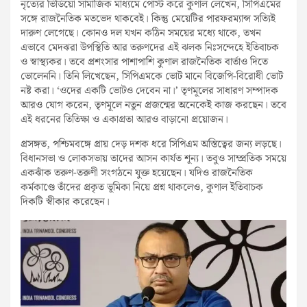
নৃত্যের ভিডিয়ো সামাজিক মাধ্যমে পোস্ট করে কুণাল লেখেন, সিপিএমের
সঙ্গে রাজনৈতিক মতভেদ থাকবেই। কিন্তু মেয়েটির পারফরম্যান্স সত্যিই
দারুণ লেগেছে। কোনও দল যখন কঠিন সময়ের মধ্যে থাকে, তখন
এভাবে মেদঝরা উপস্থিতি আর তরুণদের এই ঝলক নিঃসন্দেহে ইতিবাচক
ও স্বাস্থ্যকর। তবে প্রশংসার পাশাপাশি কুণাল রাজনৈতিক বার্তাও দিতে
ভোলেননি। তিনি লিখেছেন, সিপিএমকে ভোট মানে বিজেপি-বিরোধী ভোট
নষ্ট করা। ‘ওদের একটি ভোটও দেবেন না।’ তৃণমূলের সাধারণ সম্পাদক
আরও যোগ করেন, তৃণমূলে নতুন প্রজন্মের অনেকেই কাজ করছেন। তবে
এই ধরনের তিতিক্ষা ও একাগ্রতা আরও বাড়ানো প্রয়োজন।
প্রসঙ্গত, পশ্চিমবঙ্গে প্রায় দেড় দশক ধরে সিপিএম অস্তিত্বের জন্য লড়ছে।
বিধানসভা ও লোকসভায় তাদের আসন কার্যত শূন্য। তবুও সাম্প্রতিক সময়ে
একঝাঁক তরুণ-তরুণী সংগঠনে যুক্ত হয়েছেন। যদিও রাজনৈতিক
কর্মকাণ্ডে তাঁদের প্রকৃত ভূমিকা নিয়ে প্রশ্ন থাকলেও, কুণাল ইতিবাচক
দিকটি স্বীকার করেছেন।