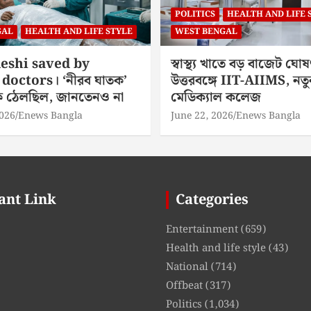
POLITICS
HEALTH AND LIFE 
GAL
HEALTH AND LIFE STYLE
WEST BENGAL
eshi saved by
স্বাস্থ্য খাতে বড় বাজেট ঘোষ
doctors। ‘নীরব ঘাতক’
উত্তরবঙ্গে IIT-AIIMS, নতু
িকে ঠেলছিল, জানতেনও না
মেডিক্যাল কলেজ
2026
Enews Bangla
June 22, 2026
Enews Bangla
ant Link
Categories
Entertainment
(659)
Health and life style
(43)
National
(714)
Offbeat
(317)
Politics
(1,034)