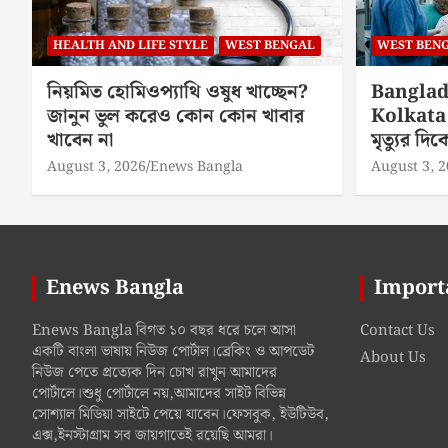
HEALTH AND LIFE STYLE
WEST BENGAL
WEST BEN
নিয়মিত হোমিওপ্যাথি ওষুধ খাচ্ছেন?
Banglad
জানুন ভুল করেও কোন কোন খাবার
Kolkata 
খাবেন না
মৃত্যুর দ
August 3, 2026
Enews Bangla
August 3, 
Enews Bangla
Import
Enews Bangla বিগত ১০ বছর ধরে চলে আসা
Contact Us
একটি বাংলা ভাষায় নিউজ পোর্টাল।ব্রেকিং ও আপডেট
About Us
নিউজ পেতে প্রত্যেক দিন চোখ রাখুন আমাদের
পোর্টালে।শুধু পোর্টালে নয়,আমাদের সাইট বিভিন্ন
সোশ্যাল মিডিয়া সাইটে পেয়ে যাবেন।ফেসবুক, ইউটিউব,
এক্স,ইনস্টাগ্রাম সব জায়গাতেই রয়েছি আমরা।