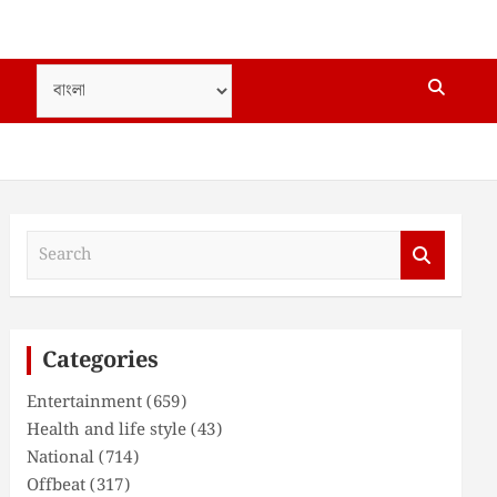
S
e
a
r
c
Categories
h
Entertainment
(659)
Health and life style
(43)
National
(714)
Offbeat
(317)