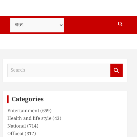
S
e
a
r
c
Categories
h
Entertainment
(659)
Health and life style
(43)
National
(714)
Offbeat
(317)