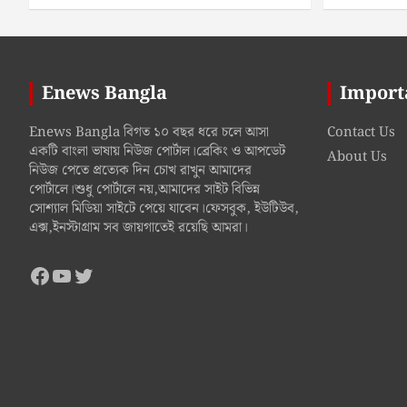
Enews Bangla
Import
Enews Bangla বিগত ১০ বছর ধরে চলে আসা
Contact Us
একটি বাংলা ভাষায় নিউজ পোর্টাল।ব্রেকিং ও আপডেট
About Us
নিউজ পেতে প্রত্যেক দিন চোখ রাখুন আমাদের
পোর্টালে।শুধু পোর্টালে নয়,আমাদের সাইট বিভিন্ন
সোশ্যাল মিডিয়া সাইটে পেয়ে যাবেন।ফেসবুক, ইউটিউব,
এক্স,ইনস্টাগ্রাম সব জায়গাতেই রয়েছি আমরা।
Facebook
YouTube
Twitter