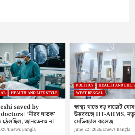
POLITICS
HEALTH AND LIFE 
GAL
HEALTH AND LIFE STYLE
WEST BENGAL
eshi saved by
স্বাস্থ্য খাতে বড় বাজেট ঘোষ
doctors। ‘নীরব ঘাতক’
উত্তরবঙ্গে IIT-AIIMS, নতু
িকে ঠেলছিল, জানতেনও না
মেডিক্যাল কলেজ
2026
Enews Bangla
June 22, 2026
Enews Bangla