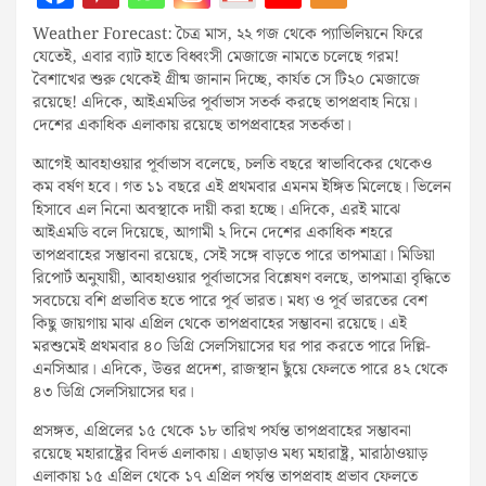
Weather Forecast: চৈত্র মাস, ২২ গজ থেকে প্যাভিলিয়নে ফিরে
যেতেই, এবার ব্যাট হাতে বিধ্বংসী মেজাজে নামতে চলেছে গরম!
বৈশাখের শুরু থেকেই গ্রীষ্ম জানান দিচ্ছে, কার্যত সে টি২০ মেজাজে
রয়েছে! এদিকে, আইএমডির পূর্বাভাস সতর্ক করছে তাপপ্রবাহ নিয়ে।
দেশের একাধিক এলাকায় রয়েছে তাপপ্রবাহের সতর্কতা।
আগেই আবহাওয়ার পূর্বাভাস বলেছে, চলতি বছরে স্বাভাবিকের থেকেও
কম বর্ষণ হবে। গত ১১ বছরে এই প্রথমবার এমনম ইঙ্গিত মিলেছে। ভিলেন
হিসাবে এল নিনো অবস্থাকে দায়ী করা হচ্ছে। এদিকে, এরই মাঝে
আইএমডি বলে দিয়েছে, আগামী ২ দিনে দেশের একাধিক শহরে
তাপপ্রবাহের সম্ভাবনা রয়েছে, সেই সঙ্গে বাড়তে পারে তাপমাত্রা। মিডিয়া
রিপোর্ট অনুযায়ী, আবহাওয়ার পূর্বাভাসের বিশ্লেষণ বলছে, তাপমাত্রা বৃদ্ধিতে
সবচেয়ে বশি প্রভাবিত হতে পারে পূর্ব ভারত। মধ্য ও পূর্ব ভারতের বেশ
কিছু জায়গায় মাঝ এপ্রিল থেকে তাপপ্রবাহের সম্ভাবনা রয়েছে। এই
মরশুমেই প্রথমবার ৪০ ডিগ্রি সেলসিয়াসের ঘর পার করতে পারে দিল্লি-
এনসিআর। এদিকে, উত্তর প্রদেশ, রাজস্থান ছুঁয়ে ফেলতে পারে ৪২ থেকে
৪৩ ডিগ্রি সেলসিয়াসের ঘর।
প্রসঙ্গত, এপ্রিলের ১৫ থেকে ১৮ তারিখ পর্যন্ত তাপপ্রবাহের সম্ভাবনা
রয়েছে মহারাষ্ট্রের বিদর্ভ এলাকায়। এছাড়াও মধ্য মহারাষ্ট্র, মারাঠাওয়াড়
এলাকায় ১৫ এপ্রিল থেকে ১৭ এপ্রিল পর্যন্ত তাপপ্রবাহ প্রভাব ফেলতে