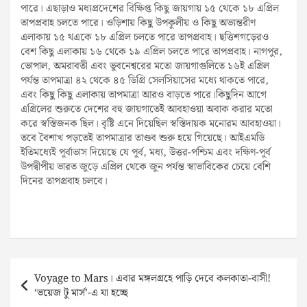
পারে। এছাড়াও মধ্যপ্রদেশের বিক্ষিপ্ত কিছু জায়গায় ১৫ থেকে ১৮ এপ্রিল
তাপপ্রবাহ চলতে পারে। ওড়িশায় কিছু উপকূলীয় ও কিছু অভ্যন্তরীণ
এলাকায় ১৫ থএকে ১৮ এপ্রিল চলতে পারে তাপপ্রবাহ। ছত্তিশগড়েরও
বেশ কিছু এলাকায় ১৬ থেকে ১৯ এপ্রিল চলতে পারে তাপপ্রবাহ। নাগপুর,
ভোপাল, অমরাবতী এবং ভুবনেশ্বরের মতো জায়গাগুলিতে ১৬ই এপ্রিল
পর্যন্ত তাপমাত্রা ৪২ থেকে ৪৫ ডিগ্রি সেলসিয়াসের মধ্যে থাকতে পারে,
এবং কিছু কিছু এলাকায় তাপমাত্রা আরও বাড়তে পারে।কিছুদিন আগে
এপ্রিলের শুরুতে দেশের বহু জায়গাতেই আবহাওয়া অবাক করার মতো
করে স্বস্তিজনক ছিল। বৃষ্টি এনে দিয়েছিল স্বস্তিদায়ক মনোরম আবহাওয়া।
তবে বৈশাখ পড়তেই তাপমাত্রার তাণ্ডব শুরু হয়ে গিয়েছে। আইএমডি
ইতিমধ্যেই পূর্বাভাস দিয়েছে যে পূর্ব, মধ্য, উত্তর-পশ্চিম এবং দক্ষিণ-পূর্ব
উপদ্বীপীয় ভারত জুড়ে এপ্রিল থেকে জুন পর্যন্ত স্বাভাবিকের চেয়ে বেশি
দিনের তাপপ্রবাহ চলবে।
Post
Voyage to Mars। এবার মঙ্গলগ্রহে পাড়ি দেবে কলকাতা-বাসী!
navigation
‘ভয়েজ টু মার্স’-এ যা হচ্ছে