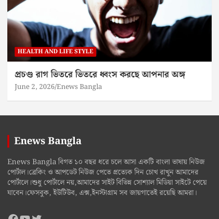
HEALTH AND LIFE STYLE
প্রচণ্ড রাগ ভিতরে ভিতরে ধ্বংস করছে আপনার অঙ্গ
June 2, 2026
Enews Bangla
Enews Bangla
Enews Bangla বিগত ১০ বছর ধরে চলে আসা একটি বাংলা ভাষায় নিউজ
পোর্টাল।ব্রেকিং ও আপডেট নিউজ পেতে প্রত্যেক দিন চোখ রাখুন আমাদের
পোর্টালে।শুধু পোর্টালে নয়,আমাদের সাইট বিভিন্ন সোশ্যাল মিডিয়া সাইটে পেয়ে
যাবেন।ফেসবুক, ইউটিউব, এক্স,ইনস্টাগ্রাম সব জায়গাতেই রয়েছি আমরা।
Facebook
YouTube
Twitter