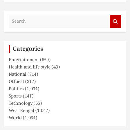
S
e
a
r
c
Categories
h
Entertainment
(659)
Health and life style
(43)
National
(714)
Offbeat
(317)
Politics
(1,034)
Sports
(141)
Technology
(65)
West Bengal
(1,047)
World
(1,054)