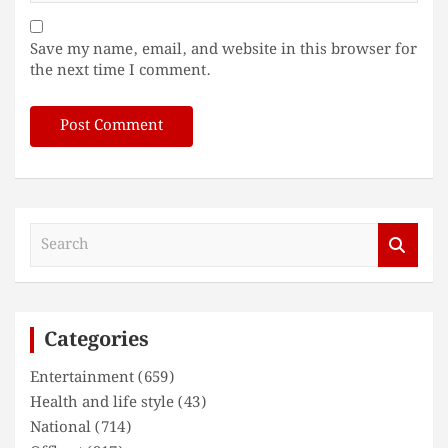
Save my name, email, and website in this browser for
the next time I comment.
S
e
a
r
c
Categories
h
Entertainment
(659)
Health and life style
(43)
National
(714)