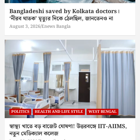
Bangladeshi saved by Kolkata doctors।
‘নীরব ঘাতক’ মৃত্যুর দিকে ঠেলছিল, জানতেনও না
August 3, 2026
Enews Bangla
POLITICS
HEALTH AND LIFE STYLE
WEST BENGAL
স্বাস্থ্য খাতে বড় বাজেট ঘোষণা! উত্তরবঙ্গে IIT-AIIMS,
নতুন মেডিক্যাল কলেজ