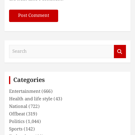
S
e
a
r
c
Categories
h
Entertainment
(666)
Health and life style
(43)
National
(722)
Offbeat
(319)
Politics
(1,044)
Sports
(142)