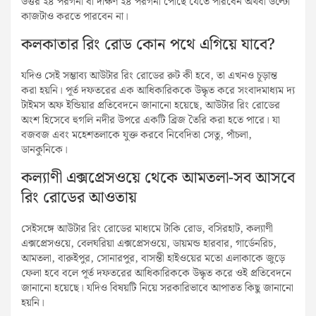
উত্তর ২৪ পরগনা বা দক্ষিণ ২৪ পরগনা পৌঁছে যেতে পারবেন অথবা উল্টো
কাজটাও করতে পারবেন না।
কলকাতার রিং রোড কোন পথে এগিয়ে যাবে?
যদিও সেই সম্ভাব্য আউটার রিং রোডের রুট কী হবে, তা এখনও চূড়ান্ত
করা হয়নি। পূর্ত দফতরের এক আধিকারিককে উদ্ধৃত করে সংবাদমাধ্যম দ্য
টাইমস অফ ইন্ডিয়ার প্রতিবেদনে জানানো হয়েছে, আউটার রিং রোডের
অংশ হিসেবে হুগলি নদীর উপরে একটি ব্রিজ তৈরি করা হতে পারে। যা
বজবজ এবং মহেশতলাকে যুক্ত করবে নিবেদিতা সেতু, পাঁচলা,
ডানকুনিকে।
কল্যাণী এক্সপ্রেসওয়ে থেকে আমতলা-সব আসবে
রিং রোডের আওতায়
সেইসঙ্গে আউটার রিং রোডের মাধ্যমে টাকি রোড, বসিরহাট, কল্যাণী
এক্সপ্রেসওয়ে, বেলঘরিয়া এক্সপ্রেসওয়ে, ডায়মন্ড হারবার, গার্ডেনরিচ,
আমতলা, বারুইপুর, সোনারপুর, বাসন্তী হাইওয়ের মতো এলাকাকে জুড়ে
ফেলা হবে বলে পূর্ত দফতরের আধিকারিককে উদ্ধৃত করে ওই প্রতিবেদনে
জানানো হয়েছে। যদিও বিষয়টি নিয়ে সরকারিভাবে আপাতত কিছু জানানো
হয়নি।