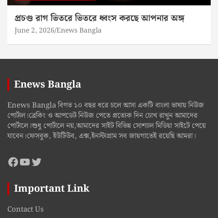
প্রচণ্ড রাগ ভিতরে ভিতরে ধ্বংস করছে আপনার অঙ্গ
June 2, 2026
Enews Bangla
Enews Bangla
Enews Bangla বিগত ১০ বছর ধরে চলে আসা একটি বাংলা ভাষায় নিউজ
পোর্টাল।ব্রেকিং ও আপডেট নিউজ পেতে প্রত্যেক দিন চোখ রাখুন আমাদের
পোর্টালে।শুধু পোর্টালে নয়,আমাদের সাইট বিভিন্ন সোশ্যাল মিডিয়া সাইটে পেয়ে
যাবেন।ফেসবুক, ইউটিউব, এক্স,ইনস্টাগ্রাম সব জায়গাতেই রয়েছি আমরা।
Facebook
YouTube
Twitter
Important Link
Contact Us