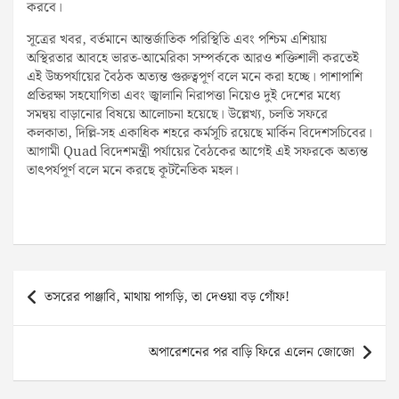
করবে।
সূত্রের খবর, বর্তমানে আন্তর্জাতিক পরিস্থিতি এবং পশ্চিম এশিয়ায়
অস্থিরতার আবহে ভারত-আমেরিকা সম্পর্ককে আরও শক্তিশালী করতেই
এই উচ্চপর্যায়ের বৈঠক অত্যন্ত গুরুত্বপূর্ণ বলে মনে করা হচ্ছে। পাশাপাশি
প্রতিরক্ষা সহযোগিতা এবং জ্বালানি নিরাপত্তা নিয়েও দুই দেশের মধ্যে
সমন্বয় বাড়ানোর বিষয়ে আলোচনা হয়েছে। উল্লেখ্য, চলতি সফরে
কলকাতা, দিল্লি-সহ একাধিক শহরে কর্মসূচি রয়েছে মার্কিন বিদেশসচিবের।
আগামী Quad বিদেশমন্ত্রী পর্যায়ের বৈঠকের আগেই এই সফরকে অত্যন্ত
তাৎপর্যপূর্ণ বলে মনে করছে কূটনৈতিক মহল।
Post
তসরের পাঞ্জাবি, মাথায় পাগড়ি, তা দেওয়া বড় গোঁফ!
navigation
অপারেশনের পর বাড়ি ফিরে এলেন জোজো