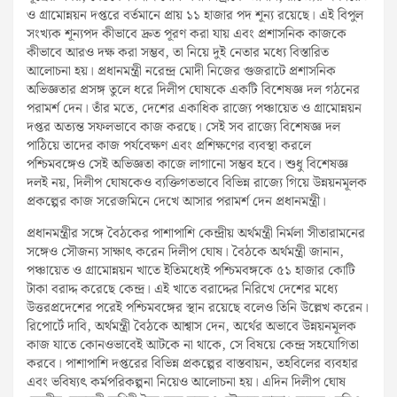
ও গ্রামোন্নয়ন দপ্তরে বর্তমানে প্রায় ১১ হাজার পদ শূন্য রয়েছে। এই বিপুল
সংখ্যক শূন্যপদ কীভাবে দ্রুত পূরণ করা যায় এবং প্রশাসনিক কাজকে
কীভাবে আরও দক্ষ করা সম্ভব, তা নিয়ে দুই নেতার মধ্যে বিস্তারিত
আলোচনা হয়। প্রধানমন্ত্রী নরেন্দ্র মোদী নিজের গুজরাটে প্রশাসনিক
অভিজ্ঞতার প্রসঙ্গ তুলে ধরে দিলীপ ঘোষকে একটি বিশেষজ্ঞ দল গঠনের
পরামর্শ দেন। তাঁর মতে, দেশের একাধিক রাজ্যে পঞ্চায়েত ও গ্রামোন্নয়ন
দপ্তর অত্যন্ত সফলভাবে কাজ করছে। সেই সব রাজ্যে বিশেষজ্ঞ দল
পাঠিয়ে তাদের কাজ পর্যবেক্ষণ এবং প্রশিক্ষণের ব্যবস্থা করলে
পশ্চিমবঙ্গেও সেই অভিজ্ঞতা কাজে লাগানো সম্ভব হবে। শুধু বিশেষজ্ঞ
দলই নয়, দিলীপ ঘোষকেও ব্যক্তিগতভাবে বিভিন্ন রাজ্যে গিয়ে উন্নয়নমূলক
প্রকল্পের কাজ সরেজমিনে দেখে আসার পরামর্শ দেন প্রধানমন্ত্রী।
প্রধানমন্ত্রীর সঙ্গে বৈঠকের পাশাপাশি কেন্দ্রীয় অর্থমন্ত্রী নির্মলা সীতারামনের
সঙ্গেও সৌজন্য সাক্ষাৎ করেন দিলীপ ঘোষ। বৈঠকে অর্থমন্ত্রী জানান,
পঞ্চায়েত ও গ্রামোন্নয়ন খাতে ইতিমধ্যেই পশ্চিমবঙ্গকে ৫১ হাজার কোটি
টাকা বরাদ্দ করেছে কেন্দ্র। এই খাতে বরাদ্দের নিরিখে দেশের মধ্যে
উত্তরপ্রদেশের পরেই পশ্চিমবঙ্গের স্থান রয়েছে বলেও তিনি উল্লেখ করেন।
রিপোর্টে দাবি, অর্থমন্ত্রী বৈঠকে আশ্বাস দেন, অর্থের অভাবে উন্নয়নমূলক
কাজ যাতে কোনওভাবেই আটকে না থাকে, সে বিষয়ে কেন্দ্র সহযোগিতা
করবে। পাশাপাশি দপ্তরের বিভিন্ন প্রকল্পের বাস্তবায়ন, তহবিলের ব্যবহার
এবং ভবিষ্যৎ কর্মপরিকল্পনা নিয়েও আলোচনা হয়। এদিন দিলীপ ঘোষ