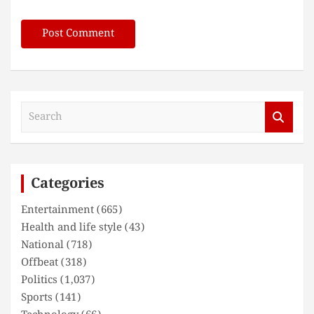
S
e
a
r
c
Categories
h
Entertainment
(665)
Health and life style
(43)
National
(718)
Offbeat
(318)
Politics
(1,037)
Sports
(141)