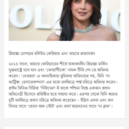
প্রিয়াঙ্কা চোপড়ার হলিউড কেরিয়ার এবং ভারতে প্রত্যাবর্তন
২০১৫ সালে, ভারতে কেরিয়ারের শীর্ষে থাকাকালীন প্রিয়াঙ্কা মার্কিন
যুক্তরাষ্ট্রে চলে যান এবং ‘কোয়ান্টিকো’ নামক টিভি শো-তে অভিনয়
করেন। ‘বেওয়াচ’-এ খলনায়িকার ভূমিকায় অভিনয়ের পর, তিনি ‘দ্য
ম্যাট্রিক্স: রেসারেকশনস’-এর মতো চলচ্চিত্রে পার্শ্ব চরিত্রে অভিনয় করেন।
প্রাইম ভিডিও সিরিজ ‘সিটাডেল’-ই তাকে পশ্চিমা বিশ্বে একজন প্রধান
অভিনেত্রী হিসেবে প্রতিষ্ঠিত হতে সাহায্য করে। এরপর থেকে তিনি আরও
দুটি চলচ্চিত্রে প্রধান চরিত্রে অভিনয় করেছেন – ইদ্রিস এলবা এবং জন
সিনার সাথে ‘হেডস অফ স্টেট’ এবং কার্ল আরবানের সাথে ‘দ্য ব্লাফ’।