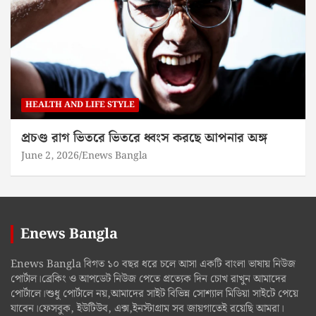
HEALTH AND LIFE STYLE
প্রচণ্ড রাগ ভিতরে ভিতরে ধ্বংস করছে আপনার অঙ্গ
June 2, 2026
Enews Bangla
Enews Bangla
Enews Bangla বিগত ১০ বছর ধরে চলে আসা একটি বাংলা ভাষায় নিউজ
পোর্টাল।ব্রেকিং ও আপডেট নিউজ পেতে প্রত্যেক দিন চোখ রাখুন আমাদের
পোর্টালে।শুধু পোর্টালে নয়,আমাদের সাইট বিভিন্ন সোশ্যাল মিডিয়া সাইটে পেয়ে
যাবেন।ফেসবুক, ইউটিউব, এক্স,ইনস্টাগ্রাম সব জায়গাতেই রয়েছি আমরা।