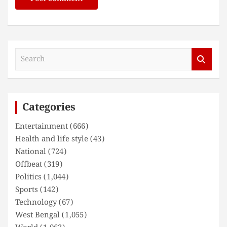
S
e
a
r
c
Categories
h
Entertainment
(666)
Health and life style
(43)
National
(724)
Offbeat
(319)
Politics
(1,044)
Sports
(142)
Technology
(67)
West Bengal
(1,055)