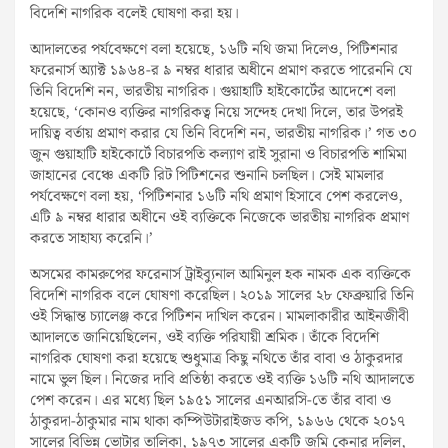
বিদেশি নাগরিক বলেই ঘোষণা করা হয়।
আদালতের পর্যবেক্ষণে বলা হয়েছে, ১৬টি নথি জমা দিলেও, পিটিশনার
ফরেনার্স অ্যাক্ট ১৯৬৪-র ৯ নম্বর ধারার অধীনে প্রমাণ করতে পারেননি যে
তিনি বিদেশি নন, ভারতীয় নাগরিক। গুয়াহাটি হাইকোর্টের আদেশে বলা
হয়েছে, ‘কোনও ব্যক্তির নাগরিকত্ব নিয়ে সন্দেহ দেখা দিলে, তার উপরই
দায়িত্ব বর্তায় প্রমাণ করার যে তিনি বিদেশি নন, ভারতীয় নাগরিক।’ গত ৩০
জুন গুয়াহাটি হাইকোর্টে বিচারপতি কল্যাণ রাই সুরানা ও বিচারপতি শামিমা
জাহানের বেঞ্চে একটি রিট পিটিশনের শুনানি চলছিল। সেই মামলার
পর্যবেক্ষণে বলা হয়, ‘পিটিশনার ১৬টি নথি প্রমাণ হিসাবে পেশ করলেও,
এটি ৯ নম্বর ধারার অধীনে ওই ব্যক্তিকে নিজেকে ভারতীয় নাগরিক প্রমাণ
করতে সাহায্য করেনি।’
অসমের কামরুপের ফরেনার্স ট্রাইব্যুনাল আমিনুল হক নামক এক ব্যক্তিকে
বিদেশি নাগরিক বলে ঘোষণা করেছিল। ২০১৯ সালের ২৮ ফেব্রুয়ারি তিনি
ওই সিদ্ধান্ত চ্যালেঞ্জ করে পিটিশন দাখিল করেন। মামলাকারীর আইনজীবী
আদালতে জানিয়েছিলেন, ওই ব্যক্তি পরিযায়ী শ্রমিক। তাঁকে বিদেশি
নাগরিক ঘোষণা করা হয়েছে শুধুমাত্র কিছু নথিতে তাঁর বাবা ও ঠাকুরদার
নামে ভুল ছিল। নিজের দাবি প্রতিষ্ঠা করতে ওই ব্যক্তি ১৬টি নথি আদালতে
পেশ করেন। এর মধ্যে ছিল ১৯৫১ সালের এনআরসি-তে তাঁর বাবা ও
ঠাকুরদা-ঠাকুমার নাম থাকা কম্পিউটারাইজড কপি, ১৯৬৬ থেকে ২০১৭
সালের বিভিন্ন ভোটার তালিকা, ১৯৭৩ সালের একটি জমি কেনার দলিল,