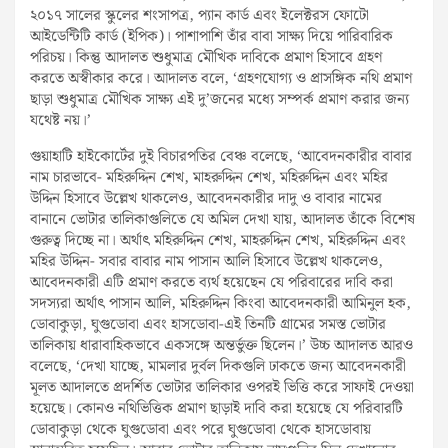
২০১৭ সালের স্কুলের শংসাপত্র, প্যান কার্ড এবং ইলেক্টরস ফোটো
আইডেন্টিটি কার্ড (ইপিক)। পাশাপাশি তাঁর বাবা সাক্ষ্য দিয়ে পারিবারিক
পরিচয়। কিন্তু আদালত শুধুমাত্র মৌখিক দাবিকে প্রমাণ হিসাবে গ্রহণ
করতে অস্বীকার করে। আদালত বলে, ‘গ্রহণযোগ্য ও প্রাসঙ্গিক নথি প্রমাণ
ছাড়া শুধুমাত্র মৌখিক সাক্ষ্য এই দু’জনের মধ্যে সম্পর্ক প্রমাণ করার জন্য
যথেষ্ট নয়।’
গুয়াহাটি হাইকোর্টের দুই বিচারপতির বেঞ্চ বলেছে, ‘আবেদনকারীর বাবার
নাম চারভাবে- মহিরুদ্দিন শেখ, মাহরুদ্দিন শেখ, মহিরুদ্দিন এবং মহির
উদ্দিন হিসাবে উল্লেখ থাকলেও, আবেদনকারীর দাদু ও বাবার নামের
বানানে ভোটার তালিকাগুলিতে যে অমিল দেখা যায়, আদালত তাঁকে বিশেষ
গুরুত্ব দিচ্ছে না। অর্থাৎ মহিরুদ্দিন শেখ, মাহরুদ্দিন শেখ, মহিরুদ্দিন এবং
মহির উদ্দিন- সবার বাবার নাম পাসান আলি হিসাবে উল্লেখ থাকলেও,
আবেদনকারী এটি প্রমাণ করতে ব্যর্থ হয়েছেন যে পরিবারের দাবি করা
সদস্যরা অর্থাৎ পাসান আলি, মহিরুদ্দিন কিংবা আবেদনকারী আমিনুল হক,
ডোবাকুড়া, ঘুগুডোবা এবং হাসডোবা-এই তিনটি গ্রামের সমস্ত ভোটার
তালিকায় ধারাবাহিকভাবে একসঙ্গে অন্তর্ভুক্ত ছিলেন।’ উচ্চ আদালত আরও
বলেছে, ‘দেখা যাচ্ছে, মামলার দুর্বল দিকগুলি ঢাকতে জন্য আবেদনকারী
মূলত আদালতে প্রদর্শিত ভোটার তালিকার ওপরই ভিত্তি করে সাফাই দেওয়া
হয়েছে। কোনও নথিভিত্তিক প্রমাণ ছাড়াই দাবি করা হয়েছে যে পরিবারটি
ডোবাকুড়া থেকে ঘুগুডোবা এবং পরে ঘুগুডোবা থেকে হাসডোবায়