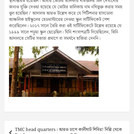
স্থানান্তরিত হয়েছিল। আবার ভোটার তালিকায় নামগুলির মিল দেখানোর
জন্যও যুক্তি দেওয়া হয়েছে যে ভোটার তালিকায় নাম নথিভুক্ত করার সময়
ভুল হয়েছিল।’ আদালত আরও উল্লেখ করে যে পিটিশনার হাসডোবা
আঞ্চলিক হাইস্কুলের হেডমাস্টারের দেওয়া স্কুল সার্টিফিকেট পেশ
করেছিলেন। ২০১৭ সালে তৈরি করা ওই সার্টিফিকেটে উল্লেখ রয়েছে যে
১৯৯৯ সালে পড়ুয়া স্কুল ছেড়েছিল। যিনি শংসাপত্রটি দিয়েছিলেন, তিনি
আদালতে সেটির সত্যতা প্রমাণে বা সমর্থনে হাজিরা দেননি।
Post
TMC head quarters। আরও চাপে কালীঘাট শিবির! দিল্লি থেকে
navigation