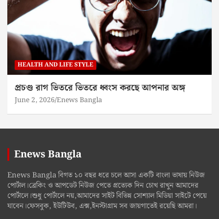
HEALTH AND LIFE STYLE
প্রচণ্ড রাগ ভিতরে ভিতরে ধ্বংস করছে আপনার অঙ্গ
June 2, 2026
Enews Bangla
Enews Bangla
Enews Bangla বিগত ১০ বছর ধরে চলে আসা একটি বাংলা ভাষায় নিউজ
পোর্টাল।ব্রেকিং ও আপডেট নিউজ পেতে প্রত্যেক দিন চোখ রাখুন আমাদের
পোর্টালে।শুধু পোর্টালে নয়,আমাদের সাইট বিভিন্ন সোশ্যাল মিডিয়া সাইটে পেয়ে
যাবেন।ফেসবুক, ইউটিউব, এক্স,ইনস্টাগ্রাম সব জায়গাতেই রয়েছি আমরা।