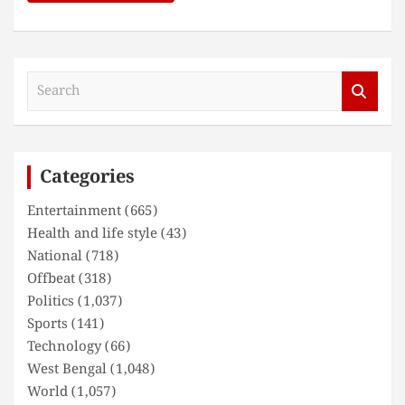
S
e
a
r
c
Categories
h
Entertainment
(665)
Health and life style
(43)
National
(718)
Offbeat
(318)
Politics
(1,037)
Sports
(141)
Technology
(66)
West Bengal
(1,048)
World
(1,057)