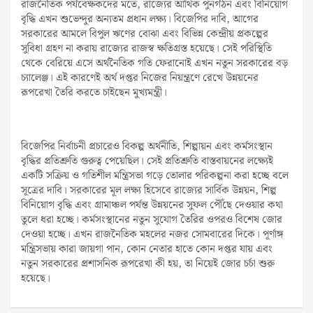
রাজনৈতিক পর্যবেক্ষকদের মতে, রাজ্যের আর্থিক পুনর্গঠন এবং বিনিয়োগ
বৃদ্ধি এখন শুভেন্দুর অন্যতম প্রধান লক্ষ্য। বিজেপির দাবি, আগের
সরকারের আমলে বিপুল ঋণের বোঝা এবং বিভিন্ন কেন্দ্রীয় প্রকল্পের
সুবিধা গ্রহণ না করায় রাজ্যের রাজস্ব ক্ষতিগ্রস্ত হয়েছে। সেই পরিস্থিতি
থেকে বেরিয়ে এসে অর্থনৈতিক গতি ফেরানোই এখন নতুন সরকারের বড়
চ্যালেঞ্জ। এই কারণেই অর্থ দপ্তর নিজের নিয়ন্ত্রণে রেখে উন্নয়নের
রূপরেখা তৈরি করতে চাইছেন মুখ্যমন্ত্রী।
বিজেপির নির্বাচনী প্রচারেও বিকল্প অর্থনীতি, শিল্পায়ন এবং কর্মসংস্থান
বৃদ্ধির প্রতিশ্রুতি গুরুত্ব পেয়েছিল। সেই প্রতিশ্রুতি বাস্তবায়নের লক্ষ্যেই
একটি সক্রিয় ও গতিশীল মন্ত্রিসভা গড়ে তোলার পরিকল্পনা করা হচ্ছে বলে
সূত্রের দাবি। সরকারের মূল লক্ষ্য হিসেবে রাজ্যের সার্বিক উন্নয়ন, শিল্প
বিনিয়োগ বৃদ্ধি এবং গ্রামাঞ্চল পর্যন্ত উন্নয়নের সুফল পৌঁছে দেওয়ার কথা
তুলে ধরা হচ্ছে। কর্মসংস্থানের নতুন সুযোগ তৈরির ওপরও বিশেষ জোর
দেওয়া হচ্ছে। এখন রাজনৈতিক মহলের নজর সোমবারের দিকে। পূর্ণাঙ্গ
মন্ত্রিসভায় কারা জায়গা পান, কোন নেতার হাতে কোন দপ্তর যায় এবং
নতুন সরকারের প্রশাসনিক রূপরেখা কী হয়, তা নিয়েই জোর চর্চা শুরু
হয়েছে।