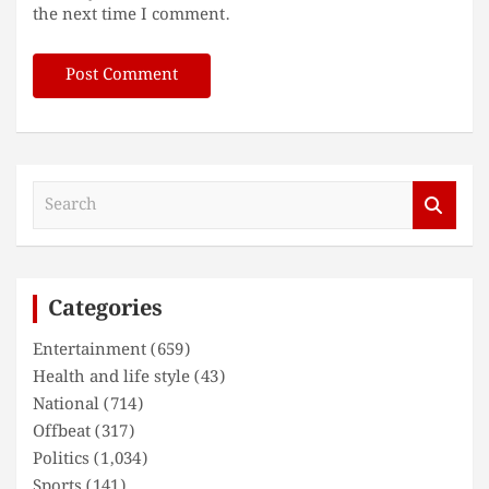
the next time I comment.
S
e
a
r
c
Categories
h
Entertainment
(659)
Health and life style
(43)
National
(714)
Offbeat
(317)
Politics
(1,034)
Sports
(141)