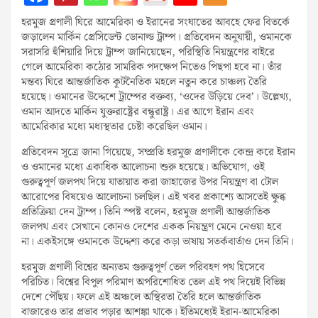
হরমুজ প্রণালী ঘিরে আমেরিকা ও ইরানের সংঘাতের আবহে ফের বিতর্কে
জড়ালেন মার্কিন প্রেসিডেন্ট ডোনাল্ড ট্রাম্প। প্রতিবেদন অনুযায়ী, ওমানকে
সরাসরি হুঁশিয়ারি দিয়ে ট্রাম্প জানিয়েছেন, পরিস্থিতি নিয়ন্ত্রণের বাইরে
গেলে আমেরিকা কঠোর সামরিক পদক্ষেপ নিতেও পিছপা হবে না। তাঁর
মন্তব্য ঘিরে আন্তর্জাতিক কূটনৈতিক মহলে নতুন করে চাঞ্চল্য তৈরি
হয়েছে। ওমানের উদ্দেশে ট্রাম্পের বক্তব্য, ‘ওদের উড়িয়ে দেব’। উল্লেখ্য,
ওমান আদতে মার্কিন যুক্তরাষ্ট্রের বন্ধুরাষ্ট্র। এর আগে ইরান এবং
আমেরিকার মধ্যে মধ্যস্থতার চেষ্টা করেছিল ওমান।
প্রতিবেদন সূত্রে জানা গিয়েছে, সম্প্রতি হরমুজ প্রণালীকে কেন্দ্র করে ইরান
ও ওমানের মধ্যে একাধিক আলোচনা শুরু হয়েছে। অভিযোগ, ওই
গুরুত্বপূর্ণ জলপথ দিয়ে যাতায়াত করা জাহাজের উপর নিয়ন্ত্রণ বা টোল
আরোপের বিষয়েও আলোচনা চলছিল। এই খবর প্রকাশ্যে আসতেই ক্ষুব্ধ
প্রতিক্রিয়া দেন ট্রাম্প। তিনি স্পষ্ট বলেন, হরমুজ প্রণালী আন্তর্জাতিক
জলপথ এবং সেখানে কোনও দেশের একক নিয়ন্ত্রণ মেনে নেওয়া হবে
না। একইসঙ্গে ওমানকে উদ্দেশ্য করে কড়া ভাষায় সতর্কবার্তাও দেন তিনি।
হরমুজ প্রণালী বিশ্বের অন্যতম গুরুত্বপূর্ণ তেল পরিবহণ পথ হিসেবে
পরিচিত। বিশ্বের বিপুল পরিমাণ অপরিশোধিত তেল এই পথ দিয়েই বিভিন্ন
দেশে পৌঁছয়। ফলে এই অঞ্চলে অস্থিরতা তৈরি হলে আন্তর্জাতিক
বাজারেও তার প্রভাব পড়ার আশঙ্কা থাকে। ইতিমধ্যেই ইরান-আমেরিকা