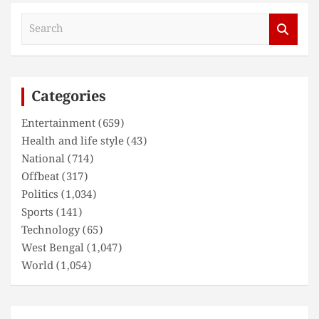
S
e
a
r
c
Categories
h
Entertainment
(659)
Health and life style
(43)
National
(714)
Offbeat
(317)
Politics
(1,034)
Sports
(141)
Technology
(65)
West Bengal
(1,047)
World
(1,054)