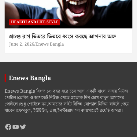
HEALTH AND LIFE STYLE
প্রচণ্ড রাগ ভিতরে ভিতরে ধ্বংস করছে আপনার অঙ্গ
June 2, 2026
Enews Bangla
Enews Bangla
Enews Bangla বিগত ১০ বছর ধরে চলে আসা একটি বাংলা ভাষায় নিউজ
পোর্টাল।ব্রেকিং ও আপডেট নিউজ পেতে প্রত্যেক দিন চোখ রাখুন আমাদের
পোর্টালে।শুধু পোর্টালে নয়,আমাদের সাইট বিভিন্ন সোশ্যাল মিডিয়া সাইটে পেয়ে
যাবেন।ফেসবুক, ইউটিউব, এক্স,ইনস্টাগ্রাম সব জায়গাতেই রয়েছি আমরা।
Facebook
YouTube
Twitter