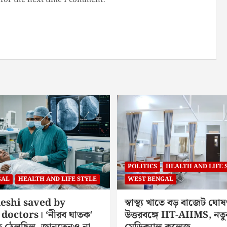
for the next time I comment.
POLITICS
HEALTH AND LIFE 
GAL
HEALTH AND LIFE STYLE
WEST BENGAL
eshi saved by
স্বাস্থ্য খাতে বড় বাজেট ঘোষ
doctors। ‘নীরব ঘাতক’
উত্তরবঙ্গে IIT-AIIMS, নতু