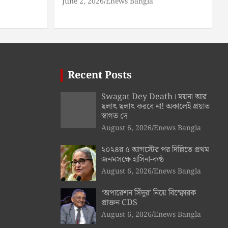
June 2, 2026
Enews Bangla
Recent Posts
Swagat Dey Death। ময়না আর
ছলাৎ ছলাৎ করবে না! অকালেই প্রয়াত
স্বাগত দে
August 6, 2026
Enews Bangla
২০২৪র ৫ আগস্টের পর দিল্লিতে প্রথম
জনমসক্ষে হাসিনা-কণ্ঠ
August 6, 2026
Enews Bangla
‘অপারেশন সিঁদুর’ নিয়ে বিস্ফোরক
প্রাক্তন CDS
August 6, 2026
Enews Bangla