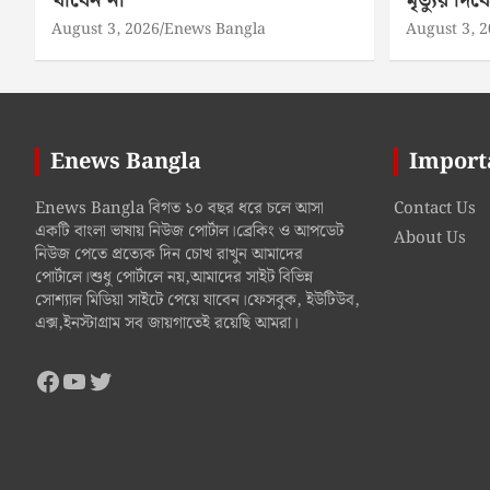
খাবেন না
মৃত্যুর দ
August 3, 2026
Enews Bangla
August 3, 
Enews Bangla
Import
Enews Bangla বিগত ১০ বছর ধরে চলে আসা
Contact Us
একটি বাংলা ভাষায় নিউজ পোর্টাল।ব্রেকিং ও আপডেট
About Us
নিউজ পেতে প্রত্যেক দিন চোখ রাখুন আমাদের
পোর্টালে।শুধু পোর্টালে নয়,আমাদের সাইট বিভিন্ন
সোশ্যাল মিডিয়া সাইটে পেয়ে যাবেন।ফেসবুক, ইউটিউব,
এক্স,ইনস্টাগ্রাম সব জায়গাতেই রয়েছি আমরা।
Facebook
YouTube
Twitter