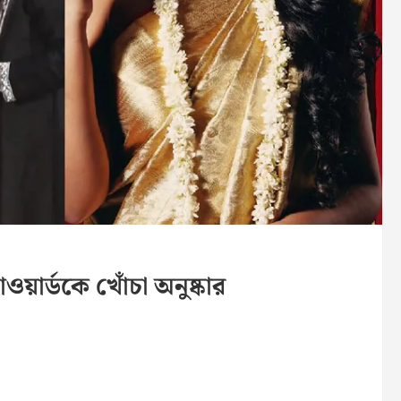
য়ার্ডকে খোঁচা অনুষ্কার