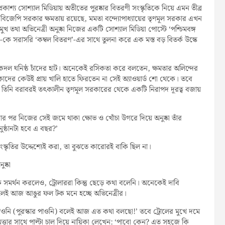
াশ্য সোশ্যাল মিডিয়ায় অতীতের পুরষ্কার বিতরণী সংস্কৃতিকে নিয়ে এমন তীব্র
বাধীন বিজেপি সরকার ক্ষমতায় রয়েছে, মমতা বন্দ্যোপাধ্যায়ের তৃণমূল সরকার এখন
 অভিনেত্রী অনুষ্কা নিজের একটি সোশ্যাল মিডিয়া পোস্টে ‘পশ্চিমবঙ্গ
সরাসরি ‘কম্বল বিতরণ’-এর সাথে তুলনা করে এক মস্ত বড় বিতর্ক উস্কে
কদল ঘনিষ্ঠ চাঁদের হাট। অনেকেই রসিকতা করে বলতেন, ক্ষমতার অলিন্দের
রকাদের কেউই প্রায় খালি হাতে ফিরতেন না সেই অ্যাওয়ার্ড শো থেকে। তবে
ে তিনি বরাবরই তৎকালীন তৃণমূল সরকারের থেকে একটি নিরাপদ দূরত্ব বজায়
র পর নিজের সেই জমে থাকা ক্ষোভ ও খোঁচা উগরে দিয়ে অনুষ্কা তাঁর
ুষ্ঠানটা হবে এ বছর?’
সংস্কৃতির উদ্দেশ্যেই করা, তা বুঝতে কারোরই বাকি ছিল না।
ষ্কা
 সমর্থন করলেও, ট্রোলাররা কিন্তু ছেড়ে কথা বলেনি। অনেকেই দাবি
বলেই আজ আঙুর ফল টক মনে হচ্ছে অভিনেত্রীর।
াওনি (পুরস্কার পাওনি) বলেই আজ এত কথা বলছো!’ তবে ট্রোলের মুখে দমে
ুদ্ধিমত্তার সাথে পাল্টা চাল দিয়ে নায়িকা লেখেন: ‘পাবো কেন? এত সহজে কি