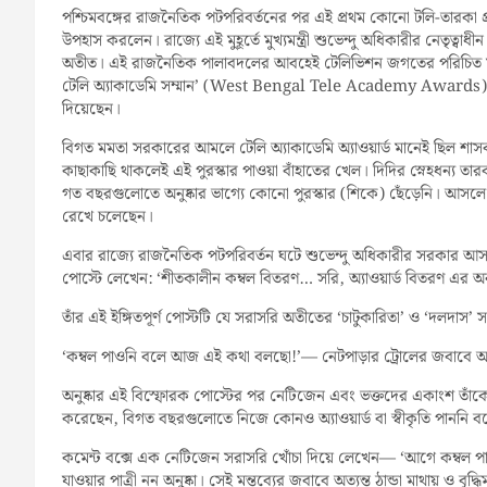
পশ্চিমবঙ্গের রাজনৈতিক পটপরিবর্তনের পর এই প্রথম কোনো টলি-তারকা প্রক
উপহাস করলেন। রাজ্যে এই মুহূর্তে মুখ্যমন্ত্রী শুভেন্দু অধিকারীর নেতৃত্
অতীত। এই রাজনৈতিক পালাবদলের আবহেই টেলিভিশন জগতের পরিচিত মুখ তথা
টেলি অ্যাকাডেমি সম্মান’ (West Bengal Tele Academy Awards)-কে 
দিয়েছেন।
বিগত মমতা সরকারের আমলে টেলি অ্যাকাডেমি অ্যাওয়ার্ড মানেই ছিল শাস
কাছাকাছি থাকলেই এই পুরস্কার পাওয়া বাঁহাতের খেল। দিদির স্নেহধন্য তা
গত বছরগুলোতে অনুষ্কার ভাগ্যে কোনো পুরস্কার (শিকে) ছেঁড়েনি। আসল
রেখে চলেছেন।
এবার রাজ্যে রাজনৈতিক পটপরিবর্তন ঘটে শুভেন্দু অধিকারীর সরকার আসা
পোস্টে লেখেন: ‘শীতকালীন কম্বল বিতরণ… সরি, অ্যাওয়ার্ড বিতরণ এর অন
তাঁর এই ইঙ্গিতপূর্ণ পোস্টটি যে সরাসরি অতীতের ‘চাটুকারিতা’ ও ‘দলদাস’ 
‘কম্বল পাওনি বলে আজ এই কথা বলছো!’— নেটপাড়ার ট্রোলের জবাবে অনু
অনুষ্কার এই বিস্ফোরক পোস্টের পর নেটিজেন এবং ভক্তদের একাংশ তাঁকে
করেছেন, বিগত বছরগুলোতে নিজে কোনও অ্যাওয়ার্ড বা স্বীকৃতি পাননি 
কমেন্ট বক্সে এক নেটিজেন সরাসরি খোঁচা দিয়ে লেখেন— ‘আগে কম্বল প
যাওয়ার পাত্রী নন অনুষ্কা। সেই মন্তব্যের জবাবে অত্যন্ত ঠান্ডা মাথায় ও ব