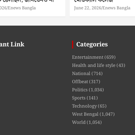
িকে ঠেলছিল, জানতেনও না
মেডিক্যাল কলেজ
2026
Enews Bangla
June 22, 2026
Enews Bangla
ant Link
Categories
Entertainment
(659)
Health and life style
(43)
National
(714)
Offbeat
(317)
Politics
(1,034)
Sports
(141)
Technology
(65)
West Bengal
(1,047)
World
(1,054)