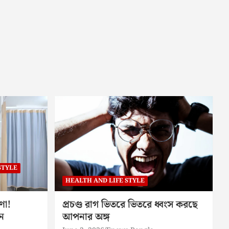
STYLE
HEALTH AND LIFE STYLE
ণা!
প্রচণ্ড রাগ ভিতরে ভিতরে ধ্বংস করছে
ন
আপনার অঙ্গ