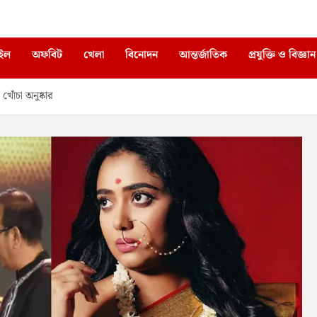
াইল
অফবিট
খেলা
বিনোদন
আন্তর্জাতিক
প্রযুক্তি ও বিজ্ঞান
খোঁচা অনুষ্কার