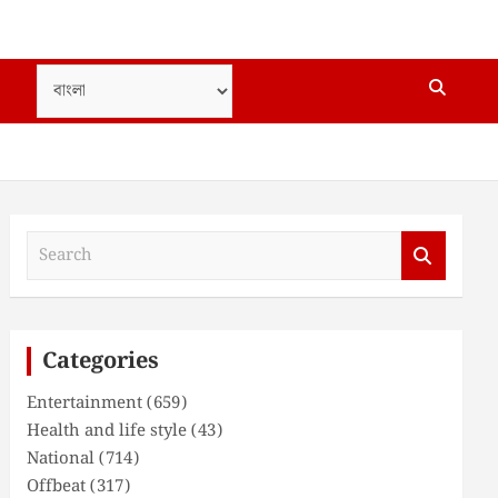
S
e
a
r
c
Categories
h
Entertainment
(659)
Health and life style
(43)
National
(714)
Offbeat
(317)