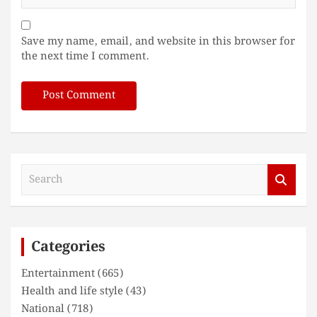
Save my name, email, and website in this browser for
the next time I comment.
S
e
a
r
c
Categories
h
Entertainment
(665)
Health and life style
(43)
National
(718)