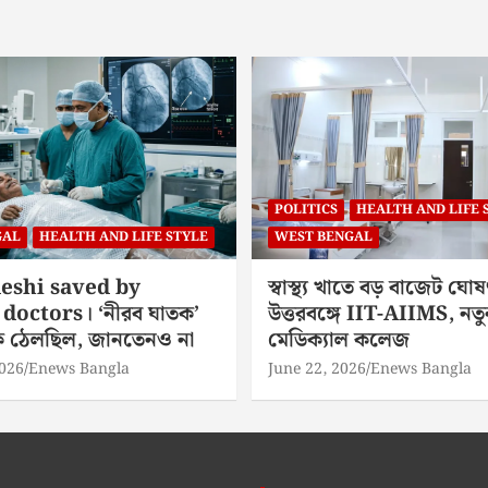
POLITICS
HEALTH AND LIFE 
GAL
HEALTH AND LIFE STYLE
WEST BENGAL
eshi saved by
স্বাস্থ্য খাতে বড় বাজেট ঘোষ
doctors। ‘নীরব ঘাতক’
উত্তরবঙ্গে IIT-AIIMS, নতু
িকে ঠেলছিল, জানতেনও না
মেডিক্যাল কলেজ
2026
Enews Bangla
June 22, 2026
Enews Bangla