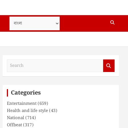
S
e
a
r
c
Categories
h
Entertainment
(659)
Health and life style
(43)
National
(714)
Offbeat
(317)