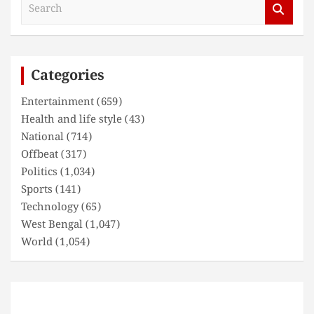
S
e
a
r
c
Categories
h
Entertainment
(659)
Health and life style
(43)
National
(714)
Offbeat
(317)
Politics
(1,034)
Sports
(141)
Technology
(65)
West Bengal
(1,047)
World
(1,054)