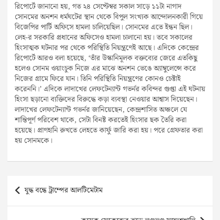
রিপোর্টে জানানো হয়, গত ২৪ সেপ্টেম্বর সকাল সাড়ে ১১টা নাগাদ
সোনমের অনশন ধর্মঘটের স্থান থেকে বিপুল সংখ্যক আন্দোলনকারী গিয়ে
বিজেপির পার্টি অফিসে হামলা চালিয়েছিল। সোনমের এতে ইন্ধন ছিল।
লেহ-র সরকারি প্রধানের অফিসেও হামলা চালানো হয়। তবে সকালের
হিংসাত্মক ঘটনার পর থেকে পরিস্থিতি নিয়ন্ত্রণেই আছে। এদিকে কেন্দ্রের
রিপোর্টে আরও বলা হয়েছে, ‘তাঁর উস্কানিমূলক বক্তব্যের জেরে এতকিছু
হলেও সোনম ওয়াংচুক নিজে এর মাঝে অনশন ভেঙে অ্যাম্বুলেন্সে করে
নিজের গ্রামে ফিরে যান। তিনি পরিস্থিতি নিয়ন্ত্রণের কোনও চেষ্টাই
করেননি।’ এদিকে লাদাখের লেফটেন্যান্ট গভর্নর কবিন্দর গুপ্তা এই ঘটনায়
হিংসা ছড়ানো ব্যক্তিদের বিরুদ্ধে কড়া ব্যবস্থা নেওয়ার আশ্বাস দিয়েছেন।
লাদাখের লেফটেন্যান্ট গভর্নর জানিয়েছেন, কেন্দ্রশাসিত অঞ্চলে যে
শান্তিপূর্ণ পরিবেশ থাকে, সেটা বিনষ্ট করতেই হিংসার ছক তৈরি করা
হয়েছে। প্রাণহানি রুখতে লেহতে কার্ফু জারি করা হয়। পরে গ্রেফতার করা
হয় সোনমকে।
Post
যুদ্ধ বন্ধে ট্রাম্পের আলটিমেটাম
navigation