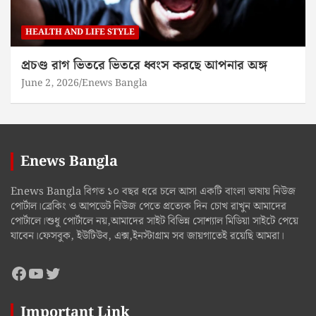
HEALTH AND LIFE STYLE
প্রচণ্ড রাগ ভিতরে ভিতরে ধ্বংস করছে আপনার অঙ্গ
June 2, 2026
Enews Bangla
Enews Bangla
Enews Bangla বিগত ১০ বছর ধরে চলে আসা একটি বাংলা ভাষায় নিউজ
পোর্টাল।ব্রেকিং ও আপডেট নিউজ পেতে প্রত্যেক দিন চোখ রাখুন আমাদের
পোর্টালে।শুধু পোর্টালে নয়,আমাদের সাইট বিভিন্ন সোশ্যাল মিডিয়া সাইটে পেয়ে
যাবেন।ফেসবুক, ইউটিউব, এক্স,ইনস্টাগ্রাম সব জায়গাতেই রয়েছি আমরা।
Facebook
YouTube
Twitter
Important Link