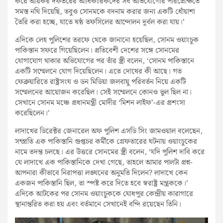
করে আয়কর দফতরের আধিকারিকদের সব অভিযোগোর পরিপ্রেক্ষিতে
সমস্ত নথি দিয়েছি, তবুও সোনমকে বদনাম করার জন্য একটি ধোঁয়াশা
তৈরি করা হচ্ছে, যাতে ষষ্ঠ তফসিলের আন্দোলন দুর্বল করা যায়।’
এদিকে লেহ পুলিশের তরফে থেকে জানানো হয়েছিল, সোনম ওয়াংচুক
পাকিস্তান সফরে গিয়েছিলেন। প্রতিবেশী দেশের সঙ্গে সোনমের
যোগাযোগ থাকার অভিযোগের পর তাঁর স্ত্রী বলেন, ‘সোনম পাকিস্তানে
একটি সম্মেলনে যোগ দিয়েছিলেন। এতে দোষের কী আছে। গত
ফেব্রুয়ারিতে রাষ্ট্রসংঘ ও ডন মিডিয়া জলবায়ু পরিবর্তন নিয়ে একটি
সম্মেলনের আয়োজন করেছিল। সেই সম্মেলনে কোনও ভুল ছিল না।
সেখানে সোনম মঞ্চে প্রধানমন্ত্রী মোদীর ‘মিশন লাইফ’-এর প্রশংসা
করেছিলেন।’
লাদাখের ডিরেক্টর জেনারেল অফ পুলিশ এসডি সিং জামওয়াল বলেছেন,
সম্প্রতি এক পাকিস্তানি গুপ্তচর কর্মীকে গ্রেফতারের ঘটনায় ওয়াংচুকের
নামে তদন্ত চলছে। এর উত্তরে সোনমের স্ত্রী বলেন, ‘যদি পুলিশ দাবি করে
যে লাদাখে এক পাকিস্তানিকে দেখা গেছে, তাহলে আমার পালটা প্রশ্ন-
আপনারা কীভাবে নিরাপত্তা লঙ্ঘনের অনুমতি দিলেন? লাদাখে কেন
একজন পাকিস্তানি ছিল, তা স্পষ্ট করে দিতে হবে স্বরাষ্ট্র মন্ত্রককে।’
এদিকে আটকের পর সোনম ওয়াংচুককে যোধপুর কেন্দ্রীয় কারাগারে
স্থানান্তরিত করা হয় এবং বর্তমানে সেখানেই বন্দি রয়েছেন তিনি।