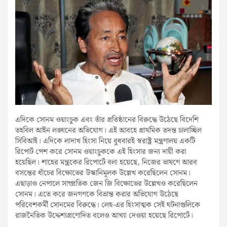
এদিকে সোনম ওয়াংচুক এবং তাঁর প্রতিষ্ঠানের বিরুদ্ধে উঠেছে বিদেশি
তহবিল আইন লঙ্ঘনের অভিযোগ। এই আবহে প্রাথমিক তদন্ত চালাচ্ছিল
সিবিআই। এদিকে লাদাখ হিংসা নিয়ে বুধবারই স্বরাষ্ট্র মন্ত্রণালয় একটি
রিপোর্ট পেশ করে সোনম ওয়াংচুককে এই হিংসার জন্য দায়ী করা
হয়েছিল। শাহের মন্ত্রকের রিপোর্টে বলা হয়েছে, নিজের ভাষণে আরব
বসন্তের ধাঁচের বিক্ষোভের উস্কানিমূলক উল্লেখ করেছিলেন সোনম।
এছাড়াও নেপালে সাম্প্রতিক জেন জি বিক্ষোভের উল্লেখও করেছিলেন
সোনম। এতে করে জনগণকে বিভ্রান্ত করার অভিযোগ উঠেছে
পরিবেশকর্মী সোনমের বিরুদ্ধে। লেহ-এর হিংসাত্মক সেই ঘটনাগুলিকে
রাজনৈতিক উদ্দেশ্যপ্রণোদিত বলেও আখ্যা দেওয়া হয়েছে রিপোর্টে।