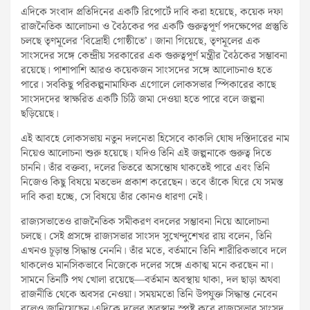
এদিকে সংবাদ প্রতিদিনের একটি রিপোর্টে দাবি করা হয়েছে, কয়েক দফা
রাজনৈতিক আলোচনা ও বৈঠকের পর একটি গুরুত্বপূর্ণ পদক্ষেপের প্রস্তুতি
চলছে তৃণমূলের ‘বিদ্রোহী গোষ্ঠীতে’। জানা গিয়েছে, তৃণমূলের এক
সাংসদের সঙ্গে কেন্দ্রীয় সরকারের এক গুরুত্বপূর্ণ মন্ত্রীর বৈঠকের সম্ভাবনা
রয়েছে। পাশাপাশি আরও কয়েকজন সাংসদের সঙ্গে আলোচনাও হতে
পারে। সবকিছু পরিকল্পনামাফিক এগোলে লোকসভার স্পিকারের কাছে
সাংসদদের স্বাক্ষরিত একটি চিঠি জমা দেওয়া হতে পারে বলে জল্পনা
ছড়িয়েছে।
এই আবহে লোকসভায় নতুন দলনেতা হিসেবে কাকলি ঘোষ দস্তিদারের নাম
নিয়েও আলোচনা শুরু হয়েছে। যদিও তিনি এই জল্পনাকে গুরুত্ব দিতে
চাননি। তাঁর বক্তব্য, দলের ভিতরে অসন্তোষ থাকতেই পারে এবং তিনি
নিজেও কিছু বিষয়ে মতভেদ প্রকাশ করেছেন। তবে তাঁকে ঘিরে যে সমস্ত
দাবি করা হচ্ছে, সে বিষয়ে তাঁর কোনও ধারণা নেই।
রাজ্যসভাতেও রাজনৈতিক সমীকরণ বদলের সম্ভাবনা নিয়ে আলোচনা
চলছে। সেই প্রসঙ্গে রাজ্যসভার সাংসদ সুখেন্দুশেখর রায় বলেন, তিনি
এখনও চূড়ান্ত সিদ্ধান্ত নেননি। তাঁর মতে, বর্তমানে তিনি শারীরিকভাবে দলে
থাকলেও মানসিকভাবে নিজেকে দলের সঙ্গে একাত্ম মনে করছেন না।
সামনে তিনটি পথ খোলা রয়েছে—বর্তমান অবস্থায় থাকা, দল ছাড়া অথবা
রাজনীতি থেকে অবসর নেওয়া। সময়মতো তিনি উপযুক্ত সিদ্ধান্ত নেবেন
বলেও জানিয়েছেন।এদিকে দলের অবস্থান স্পষ্ট করে রাজ্যসভার সাংসদ