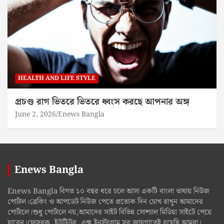
HEALTH AND LIFE STYLE
প্রচণ্ড রাগ ভিতরে ভিতরে ধ্বংস করছে আপনার অঙ্গ
June 2, 2026
Enews Bangla
Enews Bangla
Enews Bangla বিগত ১০ বছর ধরে চলে আসা একটি বাংলা ভাষায় নিউজ
পোর্টাল।ব্রেকিং ও আপডেট নিউজ পেতে প্রত্যেক দিন চোখ রাখুন আমাদের
পোর্টালে।শুধু পোর্টালে নয়,আমাদের সাইট বিভিন্ন সোশ্যাল মিডিয়া সাইটে পেয়ে
যাবেন।ফেসবুক, ইউটিউব, এক্স,ইনস্টাগ্রাম সব জায়গাতেই রয়েছি আমরা।