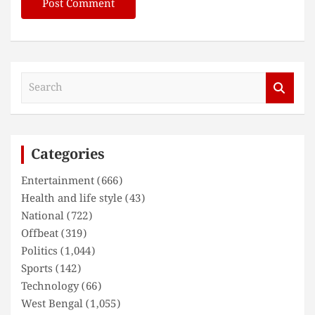
S
e
a
r
c
Categories
h
Entertainment
(666)
Health and life style
(43)
National
(722)
Offbeat
(319)
Politics
(1,044)
Sports
(142)
Technology
(66)
West Bengal
(1,055)