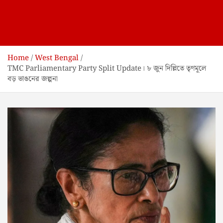
Home
West Bengal
TMC Parliamentary Party Split Update। ৮ জুন দিল্লিতে তৃণমূলে
বড় ভাঙনের জল্পনা