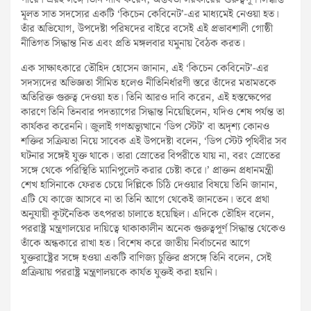
পারে। এরই সঙ্গে তিনি দাবি করেন, অন্তর্বর্তী সরকারের গুরুত্বপূর্ণ সিদ্ধান্ত
মূলত সাত সদস্যের একটি ‘কিচেন কেবিনেট’-এর মাধ্যমেই নেওয়া হত।
তাঁর অভিযোগ, উপদেষ্টা পরিষদের বাইরে বসেই এই প্রভাবশালী গোষ্ঠী
নীতিগত সিদ্ধান্ত নিত এবং প্রতি মঙ্গলবার যমুনায় বৈঠক করত।
এক সাক্ষাৎকারে তৌহিদ হোসেন জানান, এই ‘কিচেন কেবিনেট’-এর
সদস্যদের অভিজ্ঞতা সীমিত হলেও নীতিনির্ধারণী স্তরে তাঁদের মতামতকে
অতিরিক্ত গুরুত্ব দেওয়া হত। তিনি আরও দাবি করেন, এই হস্তক্ষেপের
কারণে তিনি তিনবার পদত্যাগের সিদ্ধান্ত নিয়েছিলেন, যদিও শেষ পর্যন্ত তা
কার্যকর করেননি। জুলাই গণঅভ্যুত্থানে ‘ডিপ স্টেট’ বা অদৃশ্য কোনও
শক্তির সক্রিয়তা নিয়ে সাবেক এই উপদেষ্টা বলেন, ‘ডিপ স্টেট পৃথিবীর সব
ঘটনার সঙ্গেই যুক্ত থাকে। তারা স্রোতের বিপরীতে যায় না, বরং স্রোতের
সঙ্গে থেকে পরিস্থিতি ম্যানিপুলেট করার চেষ্টা করে।’ প্রাক্তন প্রধানমন্ত্রী
শেখ হাসিনাকে ফেরত চেয়ে দিল্লিকে চিঠি দেওয়ার বিষয়ে তিনি জানান,
এটি যে কাজে আসবে না তা তিনি আগে থেকেই জানতেন। তবে প্রথা
অনুযায়ী কূটনৈতিক তৎপরতা চালাতে হয়েছিল। এদিকে তৌহিদ বলেন,
পররাষ্ট্র মন্ত্রণালয়ের দায়িত্বে থাকাকালীন অনেক গুরুত্বপূর্ণ সিদ্ধান্ত থেকেও
তাঁকে অন্ধকারে রাখা হত। বিশেষ করে জাতীয় নির্বাচনের আগে
যুক্তরাষ্ট্রের সঙ্গে হওয়া একটি বাণিজ্য চুক্তির প্রসঙ্গে তিনি বলেন, সেই
প্রক্রিয়ায় পররাষ্ট্র মন্ত্রণালয়কে কার্যত যুক্তই করা হয়নি।