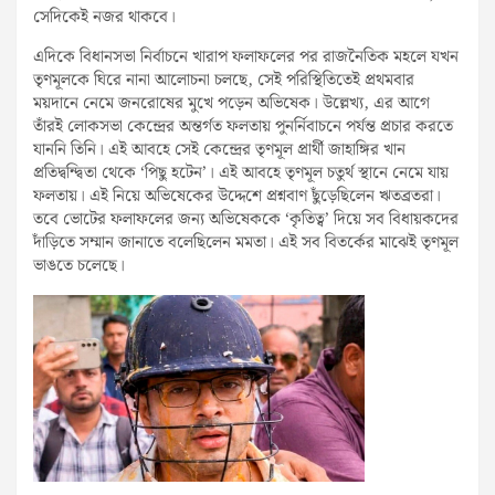
সেদিকেই নজর থাকবে।
এদিকে বিধানসভা নির্বাচনে খারাপ ফলাফলের পর রাজনৈতিক মহলে যখন
তৃণমূলকে ঘিরে নানা আলোচনা চলছে, সেই পরিস্থিতিতেই প্রথমবার
ময়দানে নেমে জনরোষের মুখে পড়েন অভিষেক। উল্লেখ্য, এর আগে
তাঁরই লোকসভা কেন্দ্রের অন্তর্গত ফলতায় পুনর্নিবাচনে পর্যন্ত প্রচার করতে
যাননি তিনি। এই আবহে সেই কেন্দ্রের তৃণমূল প্রার্থী জাহাঙ্গির খান
প্রতিদ্বন্দ্বিতা থেকে ‘পিছু হটেন’। এই আবহে তৃণমূল চতুর্থ স্থানে নেমে যায়
ফলতায়। এই নিয়ে অভিষেকের উদ্দেশে প্রশ্নবাণ ছুঁড়েছিলেন ঋতব্রতরা।
তবে ভোটের ফলাফলের জন্য অভিষেককে ‘কৃতিত্ব’ দিয়ে সব বিধায়কদের
দাঁড়িতে সম্মান জানাতে বলেছিলেন মমতা। এই সব বিতর্কের মাঝেই তৃণমূল
ভাঙতে চলেছে।