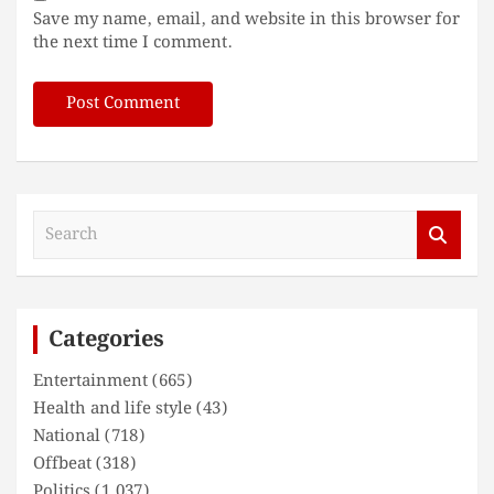
Save my name, email, and website in this browser for
the next time I comment.
S
e
a
r
c
Categories
h
Entertainment
(665)
Health and life style
(43)
National
(718)
Offbeat
(318)
Politics
(1,037)