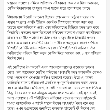
সম্ভাবনা রয়েছে। এদিকে অভিষেক এই মামলা এমন এক দিনে করলেন,
যেদিন বিধানসভায় তৃণমূলে ভাঙন ধরতে পারে বলে জল্পনা চলছে।
বিধানসভায় বিরোধী দলনেতা হিসেবে শোভনদেব চট্টোপাধ্যায়ের নাম
প্রস্তাব সংক্রান্ত একটি চিঠিতে একাধিক বিধায়কের স্বাক্ষর জাল করা
হয়েছে বলে অভিযোগ ওঠে। সেই অভিযোগের ভিত্তিতে তদন্ত শুরু করে
সিআইডি। তদন্তের অংশ হিসেবেই অভিষেক বন্দ্যোপাধ্যায়কে ভবানীভবনে
হাজিরার নোটিস পাঠানো হয়েছিল। গত ১ জুন তাঁকে সিআইডি দপ্তরে
হাজির হতে বলা হলেও তিনি যাননি। শারীরিক অসুস্থতার কারণ দেখিয়ে
সিআইডিকে চিঠি পাঠান অভিষেক। পরে সিআইডি আধিকারিকরা তাঁর
কালীঘাটের বাড়িতে গিয়ে নতুন নোটিস দিয়ে আসেন এবং ৮ জুন হাজিরার
নির্দেশ দেন।
এই নোটিসের বৈধতাকেই এবার আদালতে চ্যালেঞ্জ করেছেন তৃণমূল
নেতা। তাঁর আবেদনে নোটিস বাতিলের পাশাপাশি তদন্ত চলাকালীন কোনও
কড়া পদক্ষেপ না নেওয়ার আর্জিও জানানো হয়েছে। উল্লেখ্য, স্বাক্ষর
জালিয়াতি মামলায় ইতিমধ্যেই একাধিক তৃণমূল বিধায়কের বয়ান রেকর্ড
করেছে সিআইডি। অভিযোগ, বিরোধী দলনেতা মনোনয়ন সংক্রান্ত চিঠিতে
কিছু বিধায়কের স্বাক্ষর নথিভুক্ত নমুনার সঙ্গে মেলেনি। সেই সূত্র ধরেই
তদন্ত এগোচ্ছে। এই পরিস্থিতিতে অভিষেক বন্দ্যোপাধ্যায়ের হাইকোর্টে
যাওয়া রাজনৈতিক ও আইনি মহলে বিশেষ তাৎপর্যপূর্ণ বলে মনে করা
হচ্ছে। এখন শুক্রবারের শুনানিতে কলকাতা হাইকোর্ট কী নির্দেশ দেয়,